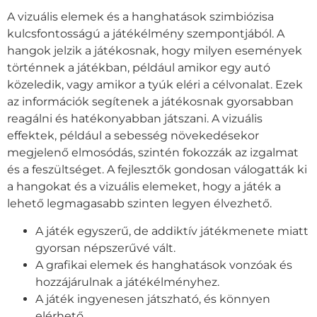
A vizuális elemek és a hanghatások szimbiózisa
kulcsfontosságú a játékélmény szempontjából. A
hangok jelzik a játékosnak, hogy milyen események
történnek a játékban, például amikor egy autó
közeledik, vagy amikor a tyúk eléri a célvonalat. Ezek
az információk segítenek a játékosnak gyorsabban
reagálni és hatékonyabban játszani. A vizuális
effektek, például a sebesség növekedésekor
megjelenő elmosódás, szintén fokozzák az izgalmat
és a feszültséget. A fejlesztők gondosan válogatták ki
a hangokat és a vizuális elemeket, hogy a játék a
lehető legmagasabb szinten legyen élvezhető.
A játék egyszerű, de addiktív játékmenete miatt
gyorsan népszerűvé vált.
A grafikai elemek és hanghatások vonzóak és
hozzájárulnak a játékélményhez.
A játék ingyenesen játszható, és könnyen
elérhető.