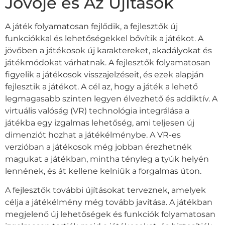
Jövője és Az Újítások
A játék folyamatosan fejlődik, a fejlesztők új
funkciókkal és lehetőségekkel bővítik a játékot. A
jövőben a játékosok új karaktereket, akadályokat és
játékmódokat várhatnak. A fejlesztők folyamatosan
figyelik a játékosok visszajelzéseit, és ezek alapján
fejlesztik a játékot. A cél az, hogy a játék a lehető
legmagasabb szinten legyen élvezhető és addiktív. A
virtuális valóság (VR) technológia integrálása a
játékba egy izgalmas lehetőség, ami teljesen új
dimenziót hozhat a játékélménybe. A VR-es
verzióban a játékosok még jobban érezhetnék
magukat a játékban, mintha tényleg a tyúk helyén
lennének, és át kellene kelniük a forgalmas úton.
A fejlesztők további újításokat terveznek, amelyek
célja a játékélmény még tovább javítása. A játékban
megjelenő új lehetőségek és funkciók folyamatosan