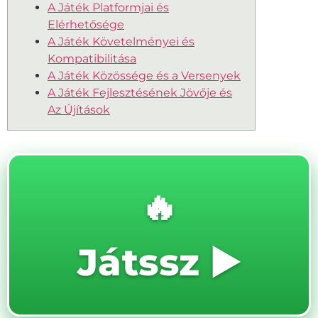
A Játék Platformjai és
Elérhetősége
A Játék Követelményei és
Kompatibilitása
A Játék Közössége és a Versenyek
A Játék Fejlesztésének Jövője és
Az Újítások
🔥
Játssz ▶️