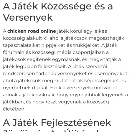
A Játék Közössége és a
Versenyek
A
chicken road online
játék körül egy lelkes
közösség alakult ki, ahol a játékosok megoszthatják
tapasztalataikat, tippjeiket és trükkjeiket. A játék
fórumain és közösségi média csoportjaiban a
játékosok segítenek egymásnak, és megvitatják a
játék legújabb fejlesztéseit. A játék szervezői
rendszeresen tartanak versenyeket és eseményeket,
ahol a játékosok megmutathatják képességeiket és
nyerhetnek díjakat. Ezek a versenyek motivációt
adnak a játékosoknak, hogy egyre jobbak legyenek a
játékban, és hogy részt vegyenek a közösség
életében.
A Játék Fejlesztésének