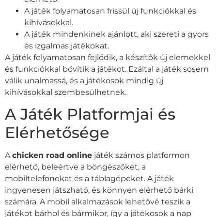
A játék folyamatosan frissül új funkciókkal és
kihívásokkal.
A játék mindenkinek ajánlott, aki szereti a gyors
és izgalmas játékokat.
A játék folyamatosan fejlődik, a készítők új elemekkel
és funkciókkal bővítik a játékot. Ezáltal a játék sosem
válik unalmassá, és a játékosok mindig új
kihívásokkal szembesülhetnek.
A Játék Platformjai és
Elérhetősége
A
chicken road online
játék számos platformon
elérhető, beleértve a böngészőket, a
mobiltelefonokat és a táblagépeket. A játék
ingyenesen játszható, és könnyen elérhető bárki
számára. A mobil alkalmazások lehetővé teszik a
játékot bárhol és bármikor, így a játékosok a nap