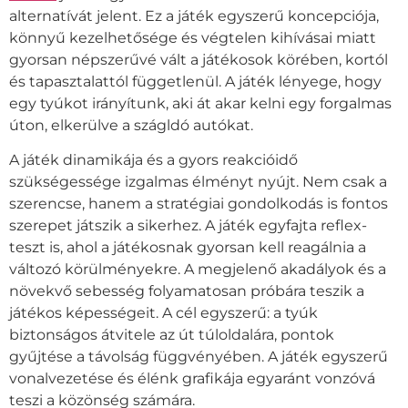
alternatívát jelent. Ez a játék egyszerű koncepciója,
könnyű kezelhetősége és végtelen kihívásai miatt
gyorsan népszerűvé vált a játékosok körében, kortól
és tapasztalattól függetlenül. A játék lényege, hogy
egy tyúkot irányítunk, aki át akar kelni egy forgalmas
úton, elkerülve a szágldó autókat.
A játék dinamikája és a gyors reakcióidő
szükségessége izgalmas élményt nyújt. Nem csak a
szerencse, hanem a stratégiai gondolkodás is fontos
szerepet játszik a sikerhez. A játék egyfajta reflex-
teszt is, ahol a játékosnak gyorsan kell reagálnia a
változó körülményekre. A megjelenő akadályok és a
növekvő sebesség folyamatosan próbára teszik a
játékos képességeit. A cél egyszerű: a tyúk
biztonságos átvitele az út túloldalára, pontok
gyűjtése a távolság függvényében. A játék egyszerű
vonalvezetése és élénk grafikája egyaránt vonzóvá
teszi a közönség számára.