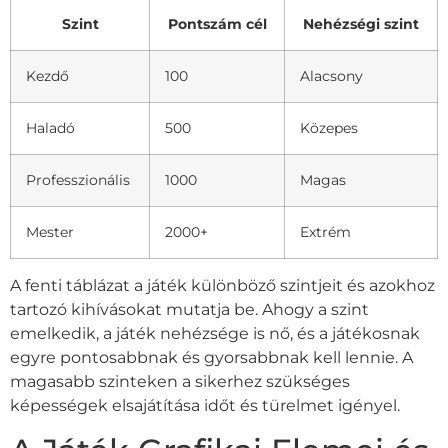
Szint
Pontszám cél
Nehézségi szint
Kezdő
100
Alacsony
Haladó
500
Közepes
Professzionális
1000
Magas
Mester
2000+
Extrém
A fenti táblázat a játék különböző szintjeit és azokhoz
tartozó kihívásokat mutatja be. Ahogy a szint
emelkedik, a játék nehézsége is nő, és a játékosnak
egyre pontosabbnak és gyorsabbnak kell lennie. A
magasabb szinteken a sikerhez szükséges
képességek elsajátítása időt és türelmet igényel.