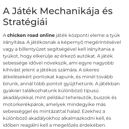
A Játék Mechanikája és
Stratégiái
A
chicken road online
játék központi eleme a tyúk
irányítása. A játékosnak a képernyő megérintésével
vagy a billentyűzet segítségével kell irányítania a
tyúkot, hogy elkerülje az érkező autókat. A játék
sebessége idővel növekszik, ami egyre nagyobb
kihívást jelent a játékos számára. A sikeres
átkelésekért pontokat kapunk, és minél tovább
bírunk, annál több pontot gyűjthetünk. A játékban
gyakran találkozhatunk különböző típusú
akadályokkal, mint például teherautók, buszok és
motorkerékpárok, amelyek mindegyike más
sebességgel és mintázattal halad. Ezekhez a
különböző akadályokhoz alkalmazkodni kell, és
időben reagálni kell a megelőzés érdekében.