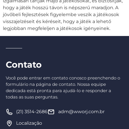
izgalmasan tartják majd a játékosokat, és biztosítják,
hogy a játék hosszú távon is népszerű maradjon. A
jövőbeli fejlesztések figyelembe veszik a játékosok
visszajelzéseit és kéréseit, hogy a játék a lehető
legjobban megfeleljen a játékosok igényeinek.
Contato
Você pode entrar em contato conosco preenchendo o
formulário na página de contato. Nossa equipe
dedicada está pronta para ajudá-lo e responder a
todas as suas perguntas.
(21) 3514-2686
adm@wworj.com.br
Localização