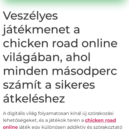
Veszélyes
játékmenet a
chicken road online
világában, ahol
minden másodperc
számít a sikeres
átkeléshez
A digitális világ folyamatosan kínál új szórakozási
lehetőségeket, és a játékok terén a
chicken road
online
játék egy különösen addiktív és szórakoztató