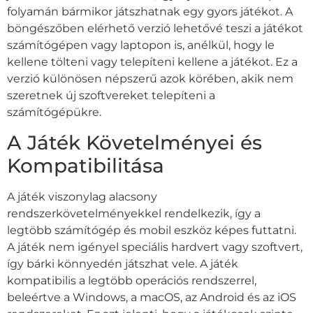
folyamán bármikor játszhatnak egy gyors játékot. A
böngészőben elérhető verzió lehetővé teszi a játékot
számítógépen vagy laptopon is, anélkül, hogy le
kellene tölteni vagy telepíteni kellene a játékot. Ez a
verzió különösen népszerű azok körében, akik nem
szeretnek új szoftvereket telepíteni a
számítógépükre.
A Játék Követelményei és
Kompatibilitása
A játék viszonylag alacsony
rendszerkövetelményekkel rendelkezik, így a
legtöbb számítógép és mobil eszköz képes futtatni.
A játék nem igényel speciális hardvert vagy szoftvert,
így bárki könnyedén játszhat vele. A játék
kompatibilis a legtöbb operációs rendszerrel,
beleértve a Windows, a macOS, az Android és az iOS