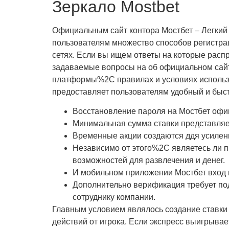
Зеркало Mostbet
Официальным сайт контора Мостбет – Легкий
пользователям множество способов регистра
сетях. Если вы ищем ответы на которые рас
задаваемые вопросы на об официальном сайт
платформы%2C правилах и условиях использо
предоставляет пользователям удобный и быс
Восстановление пароля на Мостбет офиц
Минимальная сумма ставки представляет
Временные акции создаются ддя усилени
Независимо от этого%2C являетесь ли 
возможностей для развлечения и денег.
И мобильном приложении Мостбет вход в
Дополнительно верификация требует по
сотруднику компании.
Главным условием являлось создание ставки 
действий от игрока. Если экспресс выигрыва