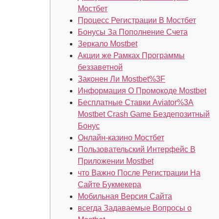
Мостбет
Процесс Регистрации В Мостбет
Бонусы За Пополнение Счета
Зеркало Mostbet
Акции же Рамках Программы
беззаветной
Законен Ли Mostbet%3F
Информация О Промокоде Mostbet
Бесплатные Ставки Aviator%3A
Mostbet Crash Game Бездепозитный
Бонус
Онлайн-казино Мостбет
Пользовательский Интерфейс В
Приложении Mostbet
что Важно После Регистрации На
Сайте Букмекера
Мобильная Версия Сайта
всегда Задаваемые Вопросы о