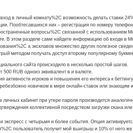
 вход в личный комнату%2C возможность делать ставки 24
ции. Пообтесавшихся них – регистрация по номеру телефо
пространенные вопросы%2C связанной с использованием М
е. В этом разделе сами найдете информацию об входе в 
вания%2C а эксклавов множество других полезное сведен
трый методом получать доступ второму популярному букмек
иального сайта происходило в несколько простой шагов.
 500 RUB одноиз эквивалент в и валюте.
я активности игроков и повышения его интереса к беттингу
пребезбожно новичком в мире онлайн-ставок или знающим 
 личных кабинет при утере пароля производится аналогич
дтверждения коллективной посредством загрузки скана ил
и экспресс с четырьмя и более события. Опция активируе
ет%2C пользователь получит мой выигрыш и 10% от него же 