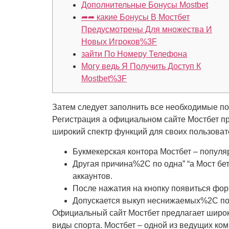
Дополнительные Бонусы Mostbet
➦➦ какие Бонусы В Мостбет
Предусмотрены Для множества И
Новых Игроков%3F
зайти По Номеру Телефона
Могу ведь Я Получить Доступ К
Mostbet%3F
Затем следует заполнить все необходимые п
Регистрация а официальном сайте Мостбет п
широкий спектр функций для своих пользовате
Букмекерская контора Мостбет – попул
Другая причина%2C по одна” “а Мост бе
аккаунтов.
После нажатия на кнопку появиться фор
Допускается выкуп неснижаемых%2C пос
Официальный сайт Мостбет предлагает широ
виды спорта. Мостбет – одной из ведущих ко