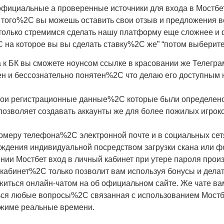
официальные а проверенные источники для входа в Мостб
я того%2C вы можешь оставить свои отзыв и предложения 
олько стремимся сделать нашу платформу еще сложнее и 
 на которое вы вы сделать ставку%2C же” “потом выберите
 к БК вы сможете ноунсом ссылке в красовании же Телегра
н и бессознательно понятен%2C что делаю его доступным н
вои регистрационные данные%2C которые были определено 
позволяет создавать аккаунты же для более пожилых игро
омеру телефона%2C электронной почте и в социальных сет
ждения индивидуальной посредством загрузки скана или ф
ии Мостбет вход в личный кабинет при утере пароля прои
кабинет%2C только позволит вам используя бонусы и делать
иться онлайн-чатом на об официальном сайте. Же чате в
ься любые вопросы%2C связанная с использованием Мостб
ежиме реальные времени.