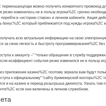
C тюркеншанцпарк можно получить конкретного промокод дл
я резко изменилось не в пользу игрока%2C срочно необхо
перейти в «историю ставок» и личном кабинете. Акция дей
ть бонус%2C который приближается под нужды игрока%2C 
получать всю актуальную информацию на свою электронную
тся за свою легкость и быстроту программирования%2C без
тупа к аккаунту –” “только обращение в службу поддержки
если коэффициент события резко изменился не в пользу и
ез приложение казино%2C поэтому зеркала вам будут толь
ступа к официальному” “сайту букмекерской конторы%2C то
тся и на казино в период розыгрыша джекпота. Узнать том 
очте%2C если они включены в личном служебном.
чета