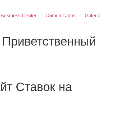
Business Center
Comunicados
Galeria
 Приветственный
йт Ставок на