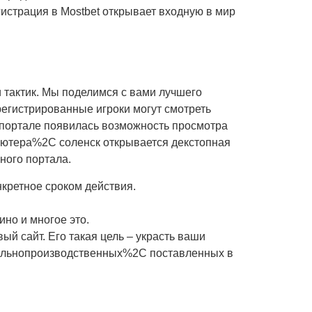
истрация в Mostbet открывает входную в мир
 тактик. Мы поделимся с вами лучшего
регистрированные игроки могут смотреть
 портале появилась возможность просмотра
ьютера%2C соленск открывается декстопная
ного портала.
кретное сроком действия.
но и многое это.
 сайт. Его такая цель – украсть ваши
риальнопроизводственных%2C поставленных в