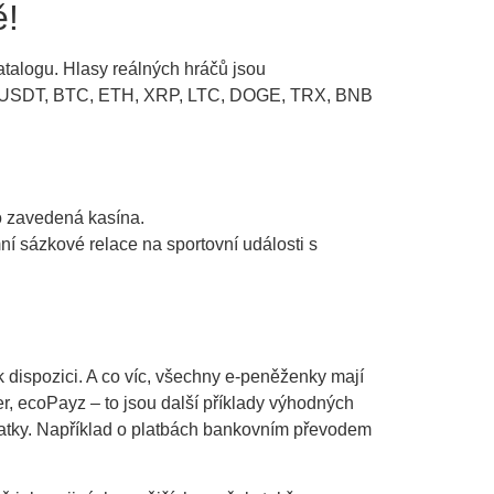
ě!
atalogu. Hlasy reálných hráčů jsou
etně USDT, BTC, ETH, XRP, LTC, DOGE, TRX, BNB
o zavedená kasína.
í sázkové relace na sportovní události s
 dispozici. A co víc, všechny e-peněženky mají
r, ecoPayz – to jsou další příklady výhodných
atky. Například o platbách bankovním převodem