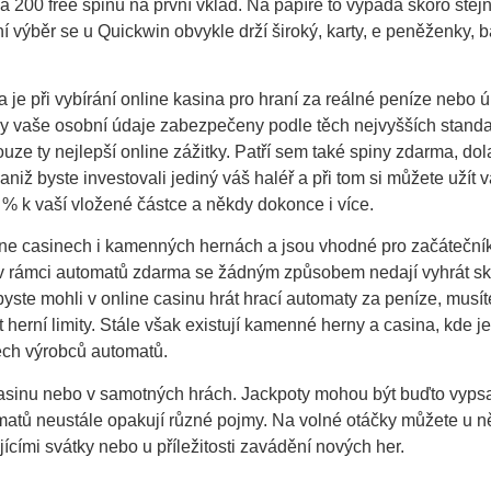
200 free spinů na první vklad. Na papíře to vypadá skoro stejn
ní výběr se u Quickwin obvykle drží široký, karty, e peněženky, 
je při vybírání online kasina pro hraní za reálné peníze nebo 
ny vaše osobní údaje zabezpečeny podle těch nejvyšších stand
ouze ty nejlepší online zážitky. Patří sem také spiny zdarma, d
 aniž byste investovali jediný váš haléř a při tom si můžete užít
% k vaší vložené částce a někdy dokonce i více.
ne casinech i kamenných hernách a jsou vhodné pro začátečníky 
v rámci automatů zdarma se žádným způsobem nedají vyhrát skut
byste mohli v online casinu hrát hrací automaty za peníze, musít
t herní limity. Stále však existují kamenné herny a casina, kde je
ech výrobců automatů.
 casinu nebo v samotných hrách. Jackpoty mohou být buďto vyps
tomatů neustále opakují různé pojmy. Na volné otáčky můžete u ně
cími svátky nebo u příležitosti zavádění nových her.