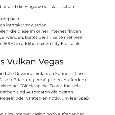
ber und die Eleganz des klassischen
 geglückt.
ch interaktiver werden.
len, die diese im or her Internet finden
 verwenden, bietet perish Seite mehrere
00€ in addition bis zu fifty Freispiele
s Vulkan Vegas
d tolle Gewinne einfahren können. Diese
te Casino-Erfahrung ermöglichen. Außerdem
als reine” “Glücksspiele. So wie fue sich
enschen sind Automaten die besten
e Regeln oder Strategien nötig, um feel Spaß
bnis im Internet casino noch aufregender