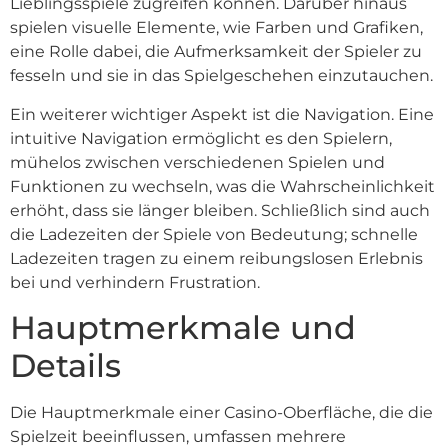
Lieblingsspiele zugreifen können. Darüber hinaus
spielen visuelle Elemente, wie Farben und Grafiken,
eine Rolle dabei, die Aufmerksamkeit der Spieler zu
fesseln und sie in das Spielgeschehen einzutauchen.
Ein weiterer wichtiger Aspekt ist die Navigation. Eine
intuitive Navigation ermöglicht es den Spielern,
mühelos zwischen verschiedenen Spielen und
Funktionen zu wechseln, was die Wahrscheinlichkeit
erhöht, dass sie länger bleiben. Schließlich sind auch
die Ladezeiten der Spiele von Bedeutung; schnelle
Ladezeiten tragen zu einem reibungslosen Erlebnis
bei und verhindern Frustration.
Hauptmerkmale und
Details
Die Hauptmerkmale einer Casino-Oberfläche, die die
Spielzeit beeinflussen, umfassen mehrere