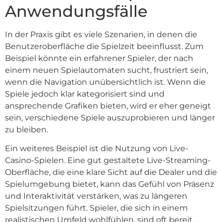
Anwendungsfälle
In der Praxis gibt es viele Szenarien, in denen die
Benutzeroberfläche die Spielzeit beeinflusst. Zum
Beispiel könnte ein erfahrener Spieler, der nach
einem neuen Spielautomaten sucht, frustriert sein,
wenn die Navigation unübersichtlich ist. Wenn die
Spiele jedoch klar kategorisiert sind und
ansprechende Grafiken bieten, wird er eher geneigt
sein, verschiedene Spiele auszuprobieren und länger
zu bleiben.
Ein weiteres Beispiel ist die Nutzung von Live-
Casino-Spielen. Eine gut gestaltete Live-Streaming-
Oberfläche, die eine klare Sicht auf die Dealer und die
Spielumgebung bietet, kann das Gefühl von Präsenz
und Interaktivität verstärken, was zu längeren
Spielsitzungen führt. Spieler, die sich in einem
realistischen Umfeld wohlfühlen, sind oft bereit,