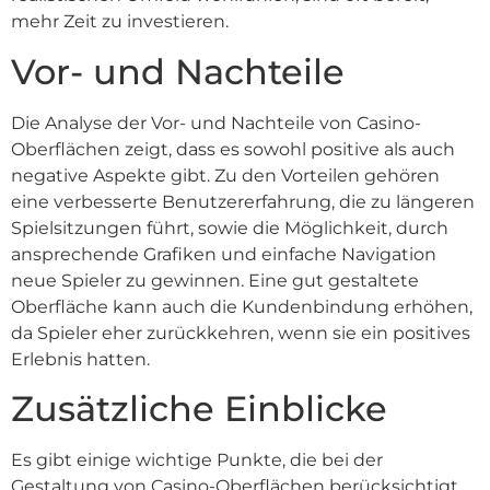
mehr Zeit zu investieren.
Vor- und Nachteile
Die Analyse der Vor- und Nachteile von Casino-
Oberflächen zeigt, dass es sowohl positive als auch
negative Aspekte gibt. Zu den Vorteilen gehören
eine verbesserte Benutzererfahrung, die zu längeren
Spielsitzungen führt, sowie die Möglichkeit, durch
ansprechende Grafiken und einfache Navigation
neue Spieler zu gewinnen. Eine gut gestaltete
Oberfläche kann auch die Kundenbindung erhöhen,
da Spieler eher zurückkehren, wenn sie ein positives
Erlebnis hatten.
Zusätzliche Einblicke
Es gibt einige wichtige Punkte, die bei der
Gestaltung von Casino-Oberflächen berücksichtigt