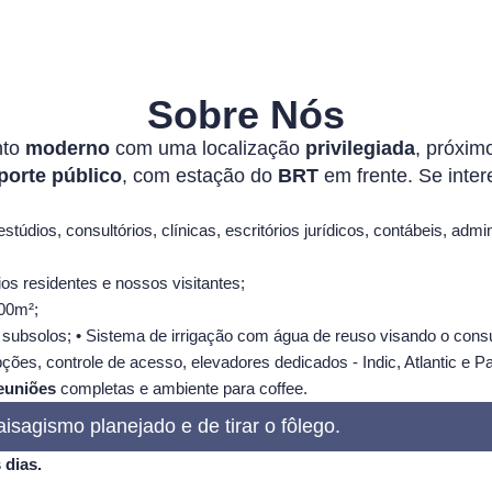
Sobre Nós
nto
moderno
com uma localização
privilegiada
, próxim
porte público
, com estação do
BRT
em frente. Se inte
estúdios, consultórios, clínicas, escritórios jurídicos, contábeis, admin
ios residentes e nossos visitantes;
600m²;
s subsolos; • Sistema de irrigação com água de reuso visando o con
ções, controle de acesso, elevadores dedicados - Indic, Atlantic e Pa
euniões
completas e ambiente para coffee.
sagismo planejado e de tirar o fôlego.
 dias.