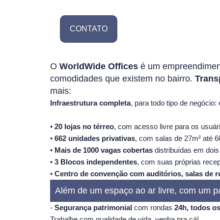
CONTATO
O
WorldWide Offices
é um empreendime
comodidades que existem no bairro.
Trans
mais:
Infraestrutura completa
, para todo tipo de negócio: 
•
20 lojas no térreo
, com acesso livre para os usuár
•
662 unidades privativas
, com salas de 27m² até 
•
Mais de 1000 vagas cobertas
distribuídas em doi
•
3 Blocos independentes
, com suas próprias recep
•
Centro de convenção com auditórios, salas de r
Além de um espaço ao ar livre, com um pai
-
Segurança patrimonial
com rondas
24h, todos os
Trabalhe com qualidade de vida, venha pra cá!