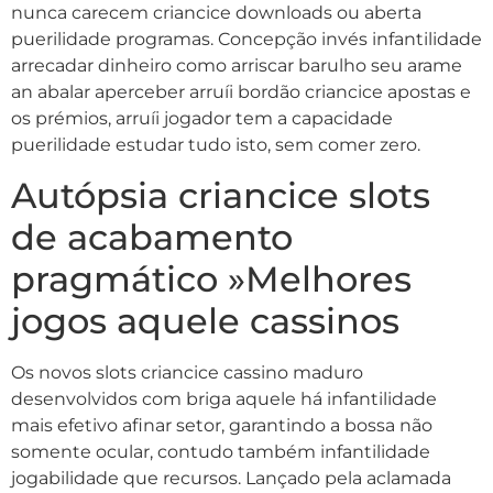
nunca carecem criancice downloads ou aberta
puerilidade programas. Concepção invés infantilidade
arrecadar dinheiro como arriscar barulho seu arame
an abalar aperceber arruíi bordão criancice apostas e
os prémios, arruíi jogador tem a capacidade
puerilidade estudar tudo isto, sem comer zero.
Autópsia criancice slots
de acabamento
pragmático »Melhores
jogos aquele cassinos
Os novos slots criancice cassino maduro
desenvolvidos com briga aquele há infantilidade
mais efetivo afinar setor, garantindo a bossa não
somente ocular, contudo também infantilidade
jogabilidade que recursos. Lançado pela aclamada