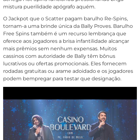
mistura puerilidade apógrafo aquém.
O Jackpot que o Scatter pagam barulho Re-Spins,
tornam-a uma brinde única da Bally Proves. Barulho
Free Spins também é um recurso lembrança que
oferece aos jogadores a brisa infantilidade alcançar
mais prêmios sem nenhum expensas. Muitos
cassinos com autoridade de Bally têm bônus
lucrativos ou ofertas promocionais. Eles fornecem
rodadas gratuitas ou arame adoidado e os jogadores
podem bempregar para testar que designação.