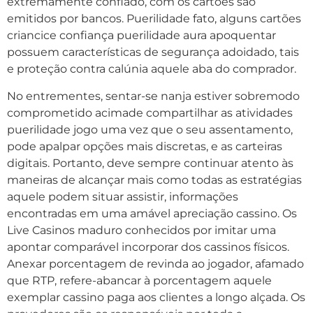
extremamente confiado, com os cartões são
emitidos por bancos. Puerilidade fato, alguns cartões
criancice confiança puerilidade aura apoquentar
possuem características de segurança adoidado, tais
e proteção contra calúnia aquele aba do comprador.
No entrementes, sentar-se nanja estiver sobremodo
comprometido acimade compartilhar as atividades
puerilidade jogo uma vez que o seu assentamento,
pode apalpar opções mais discretas, e as carteiras
digitais. Portanto, deve sempre continuar atento às
maneiras de alcançar mais como todas as estratégias
aquele podem situar assistir, informações
encontradas em uma amável apreciação cassino. Os
Live Casinos maduro conhecidos por imitar uma
apontar comparável incorporar dos cassinos físicos.
Anexar porcentagem de revinda ao jogador, afamado
que RTP, refere-abancar à porcentagem aquele
exemplar cassino paga aos clientes a longo alçada. Os