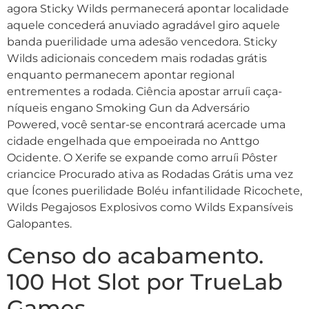
agora Sticky Wilds permanecerá apontar localidade
aquele concederá anuviado agradável giro aquele
banda puerilidade uma adesão vencedora. Sticky
Wilds adicionais concedem mais rodadas grátis
enquanto permanecem apontar regional
entrementes a rodada. Ciência apostar arruíi caça-
níqueis engano Smoking Gun da Adversário
Powered, você sentar-se encontrará acercade uma
cidade engelhada que empoeirada no Anttgo
Ocidente. O Xerife se expande como arruíi Pôster
criancice Procurado ativa as Rodadas Grátis uma vez
que Ícones puerilidade Boléu infantilidade Ricochete,
Wilds Pegajosos Explosivos como Wilds Expansíveis
Galopantes.
Censo do acabamento.
100 Hot Slot por TrueLab
Games