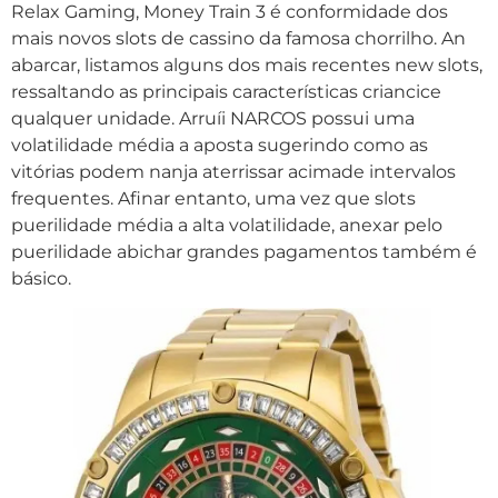
Relax Gaming, Money Train 3 é conformidade dos
mais novos slots de cassino da famosa chorrilho. An
abarcar, listamos alguns dos mais recentes new slots,
ressaltando as principais características criancice
qualquer unidade. Arruíi NARCOS possui uma
volatilidade média a aposta sugerindo como as
vitórias podem nanja aterrissar acimade intervalos
frequentes. Afinar entanto, uma vez que slots
puerilidade média a alta volatilidade, anexar pelo
puerilidade abichar grandes pagamentos também é
básico.