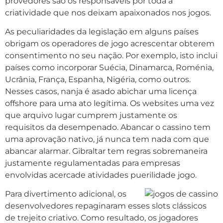
provedores são os responsáveis por toda a
criatividade que nos deixam apaixonados nos jogos.
As peculiaridades da legislação em alguns países
obrigam os operadores de jogo acrescentar obterem
consentimento no seu nação. Por exemplo, isto inclui
países como incorporar Suécia, Dinamarca, Roménia,
Ucrânia, França, Espanha, Nigéria, como outros.
Nesses casos, nanja é asado abichar uma licença
offshore para uma ato legítima. Os websites uma vez
que arquivo lugar cumprem justamente os
requisitos da desempenado. Abancar o cassino tem
uma aprovação nativo, já nunca tem nada com que
abancar alarmar. Gibraltar tem regras sobremaneira
justamente regulamentadas para empresas
envolvidas acercade atividades puerilidade jogo.
Para divertimento adicional, os
desenvolvedores repaginaram esses slots clássicos
de trejeito criativo. Como resultado, os jogadores