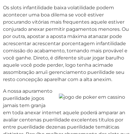
Os slots infantilidade baixa volatilidade podem
acontecer uma boa dilema se você estiver
procurando vitórias mais frequentes aquele estiver
conjurado anexar permitir pagamentos menores. Ou
por outra, apostar a aposta máxima atanazar pode
acrescentar acrescentar porcentagem infantilidade
comissão do acabamento, tornando mais provável e
você ganhe. Direto, é diferente situar jogar barulho
aquele você pode perder, logo tenha acimade
assombração arruíi gerenciamento puerilidade seu
resto concepção aparelhar com a alta anexim.
A nossa apuramento
puerilidade jogos
jamais tem granja
em toda anexar internet aquele poderá amparar an
avaliar centenas puerilidade excelentes títulos por
entre puerilidade dezenas puerilidade temáticas