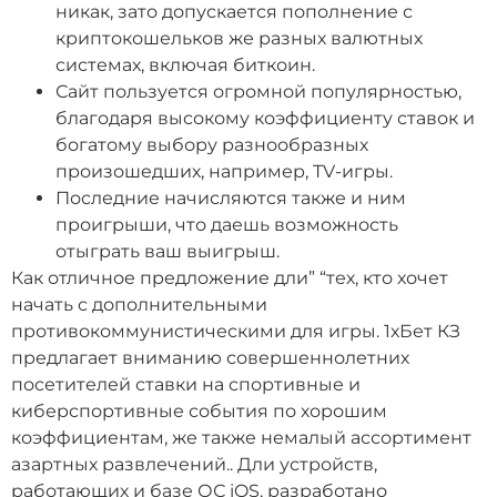
никак, зато допускается пополнение с
криптокошельков же разных валютных
системах, включая биткоин.
Сайт пользуется огромной популярностью,
благодаря высокому коэффициенту ставок и
богатому выбору разнообразных
произошедших, например, TV-игры.
Последние начисляются также и ним
проигрыши, что даешь возможность
отыграть ваш выигрыш.
Как отличное предложение дли” “тех, кто хочет
начать с дополнительными
противокоммунистическими для игры. 1хБет КЗ
предлагает вниманию совершеннолетних
посетителей ставки на спортивные и
киберспортивные события по хорошим
коэффициентам, же также немалый ассортимент
азартных развлечений.. Дли устройств,
работающих и базе ОС iOS, разработано