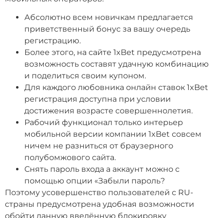
Абсолютно всем новичкам предлагается
приветственный бонус за вашу очередь
регистрацию.
Более этого, на сайте 1xBet предусмотрена
возможность составят удачную комбинацию
и поделиться своим купоном.
Для каждого любовника онлайн ставок 1xBet
регистрация доступна при условии
достижения возрасте совершеннолетия.
Рабочий функционал только интерьер
мобильной версии компании 1xBet совсем
ничем не разниться от браузерного
полубомжового сайта.
Снять пароль входа а аккаунт можно с
помощью опции «Забыли пароль?
Поэтому усовершенство пользователей с RU-
страны предусмотрена удобная возможности
обойти данную введённую блокировку