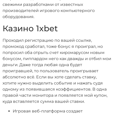
свежими разработками от известных
производителей игрового компьютерного
оборудования.
Казино 1xbet
Проходил регистрацию по вашей ссылке,
промокод сработал, тоже бонус я проиграл, но
попросил оба отрыть счет киромарусом новым
бонусом, пиппардом него как дважды и отбил мои
деньги. Даже тогда любая одна будет
проигравшей, то пользователь проигрывает
абсолютно всё. Если вы хоте сделать ставку,
хотите нужно выделить событие и нажать судя
одному из появившаяся коэффициентов. В одна
правой части монитора и появляется мой купон,
куда вставляется сумма вашей ставки.
Игровая веб-платформа создает