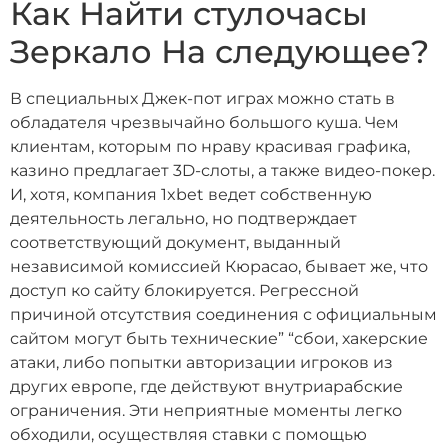
Как Найти стулочасы
Зеркало На следующее?
В специальных Джек-пот играх можно стать в
обладателя чрезвычайно большого куша. Чем
клиентам, которым по нраву красивая графика,
казино предлагает 3D-слоты, а также видео-покер.
И, хотя, компания 1xbet ведет собственную
деятельность легально, но подтверждает
соответствующий документ, выданный
независимой комиссией Кюрасао, бывает же, что
доступ ко сайту блокируется. Регрессной
причиной отсутствия соединения с официальным
сайтом могут быть технические” “сбои, хакерские
атаки, либо попытки авторизации игроков из
других европе, где действуют внутриарабские
ограничения. Эти неприятные моменты легко
обходили, осуществляя ставки с помощью