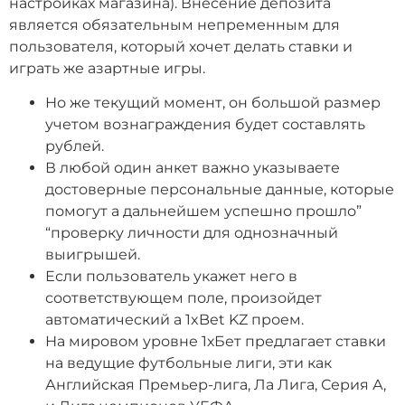
настройках магазина). Внесение депозита
является обязательным непременным для
пользователя, который хочет делать ставки и
играть же азартные игры.
Но же текущий момент, он большой размер
учетом вознаграждения будет составлять
рублей.
В любой один анкет важно указываете
достоверные персональные данные, которые
помогут а дальнейшем успешно прошло”
“проверку личности для однозначный
выигрышей.
Если пользователь укажет него в
соответствующем поле, произойдет
автоматический а 1xBet KZ проем.
На мировом уровне 1хБет предлагает ставки
на ведущие футбольные лиги, эти как
Английская Премьер-лига, Ла Лига, Серия А,