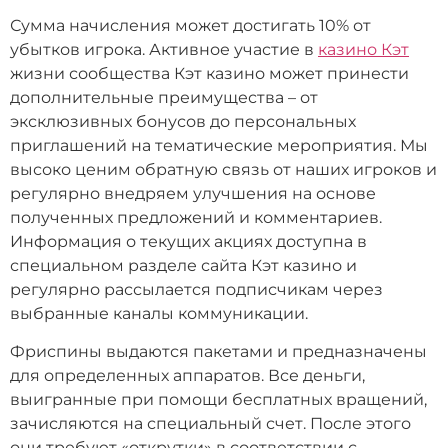
Сумма начисления может достигать 10% от
убытков игрока. Активное участие в
казино Кэт
жизни сообщества Кэт казино может принести
дополнительные преимущества – от
эксклюзивных бонусов до персональных
приглашений на тематические мероприятия. Мы
высоко ценим обратную связь от наших игроков и
регулярно внедряем улучшения на основе
полученных предложений и комментариев.
Информация о текущих акциях доступна в
специальном разделе сайта Кэт казино и
регулярно рассылается подписчикам через
выбранные каналы коммуникации.
Фриспины выдаются пакетами и предназначены
для определенных аппаратов. Все деньги,
выигранные при помощи бесплатных вращений,
зачисляются на специальный счет. После этого
они требуют «открутки» в соответствии с