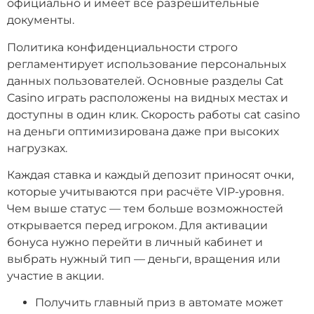
официально и имеет все разрешительные
документы.
Политика конфиденциальности строго
регламентирует использование персональных
данных пользователей. Основные разделы Cat
Casino играть расположены на видных местах и
доступны в один клик. Скорость работы cat casino
на деньги оптимизирована даже при высоких
нагрузках.
Каждая ставка и каждый депозит приносят очки,
которые учитываются при расчёте VIP-уровня.
Чем выше статус — тем больше возможностей
открывается перед игроком. Для активации
бонуса нужно перейти в личный кабинет и
выбрать нужный тип — деньги, вращения или
участие в акции.
Получить главный приз в автомате может