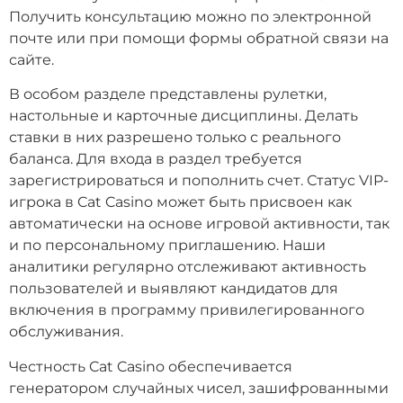
Получить консультацию можно по электронной
почте или при помощи формы обратной связи на
сайте.
В особом разделе представлены рулетки,
настольные и карточные дисциплины. Делать
ставки в них разрешено только с реального
баланса. Для входа в раздел требуется
зарегистрироваться и пополнить счет. Статус VIP-
игрока в Cat Casino может быть присвоен как
автоматически на основе игровой активности, так
и по персональному приглашению. Наши
аналитики регулярно отслеживают активность
пользователей и выявляют кандидатов для
включения в программу привилегированного
обслуживания.
Честность Cat Casino обеспечивается
генератором случайных чисел, зашифрованными