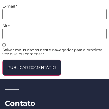
E-mail
*
Site
Salvar meus dados neste navegador para a próxima
vez que eu comentar.
Contato