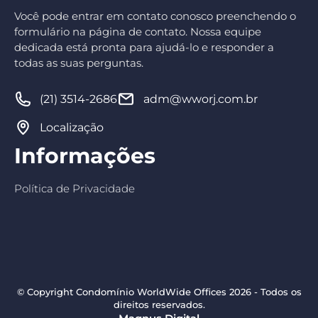
Você pode entrar em contato conosco preenchendo o
formulário na página de contato. Nossa equipe
dedicada está pronta para ajudá-lo e responder a
todas as suas perguntas.
(21) 3514-2686
adm@wworj.com.br
Localização
Informações
Política de Privacidade
© Copyright Condomínio WorldWide Offices 2026 - Todos os
direitos reservados.