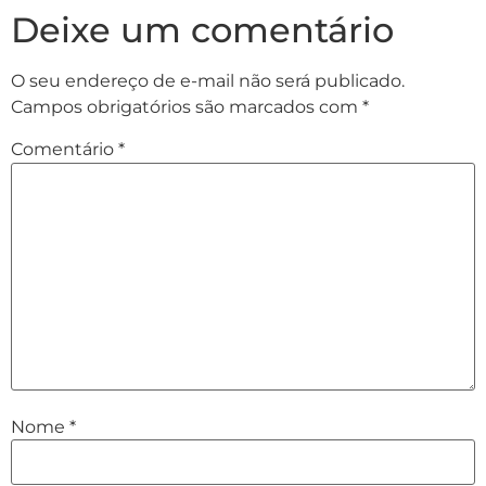
Deixe um comentário
O seu endereço de e-mail não será publicado.
Campos obrigatórios são marcados com
*
Comentário
*
Nome
*