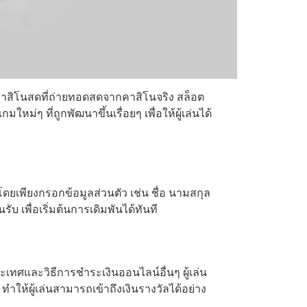
คาสิโนสดที่ถ่ายทอดสดจากคาสิโนจริง สล็อต
่ๆ ที่ถูกพัฒนาขึ้นเรื่อยๆ เพื่อให้ผู้เล่นได้
ดยเพียงกรอกข้อมูลส่วนตัว เช่น ชื่อ นามสกุล
บ เพื่อเริ่มต้นการเดิมพันได้ทันที
และวิธีการชำระเงินออนไลน์อื่นๆ ผู้เล่น
ทำให้ผู้เล่นสามารถเข้าถึงเงินรางวัลได้อย่าง