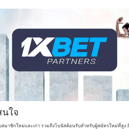
าสนใจ
กใหม่และเก่า รวมถึงโบนัสต้อนรับสำหรับผู้สมัครใหม่ที่สูง สิท