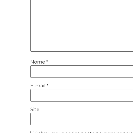
Nome
*
E-mail
*
Site