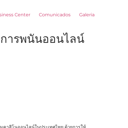
siness Center
Comunicados
Galeria
์การพนันออนไลน์
รรมคาสิโนออนไลน์ในประเทศไทย ด้วยการให้