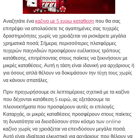
Αναζητάτε ένα
καζινο με 5 ευρω καταθεση
που θα σας
επιτρέψει να απολαύσετε τις αγαπημένες σας τυχερές
δραστηριότητες χωρίς να χρειάζεται να ρισκάρετε μεγάλα
χρηματικά ποσά; Σήμερα, περισσότερες πλατφόρμες
τυχερών παιχνιδιών προσφέρουν ευέλικτους τρόπους
κατάθεσης, επιτρέποντας στους παίκτες να ξεκινήσουν με
μικρές καταθέσεις. Αυτή η τάση είναι ιδανική για αρχάριους ή
για όσους απλά θέλουν να δοκιμάσουν την τύχη τους χωρίς
να κάνουν σπατάλες.
Πριν προχωρήσουμε σε λεπτομέρειες σχετικά με τα καζίνο
που δέχονται κατάθεση 5 ευρώ, ας εξετάσουμε τα
πλεονεκτήματα που προσφέρουν αυτές οι επιλογές.
Καταρχάς, οι μικρές καταθέσεις προσφέρουν στους παίκτες
τη δυνατότητα να διεισδύσουν στον κόσμο των online
καζίνο χωρίς να χρειάζεται να επενδύσουν μεγάλα ποσά.
Αυτό είναι ιδιαίτερα ελκυστικό για αρχάριους που θέλουν να