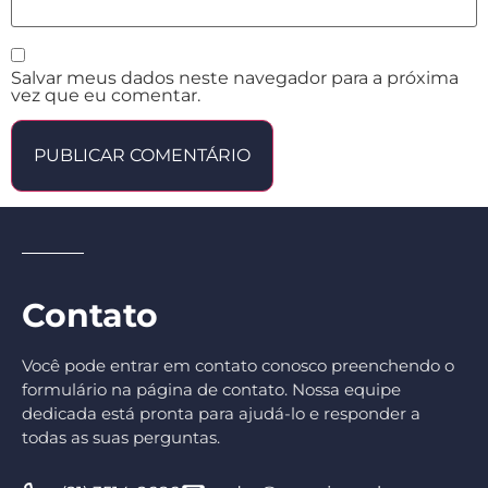
Salvar meus dados neste navegador para a próxima
vez que eu comentar.
Contato
Você pode entrar em contato conosco preenchendo o
formulário na página de contato. Nossa equipe
dedicada está pronta para ajudá-lo e responder a
todas as suas perguntas.