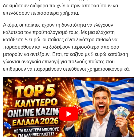
δοκιμάσουν διάφορα παιχνίδια πριν αποφασίσουν να
επενδύσουν περισσότερα χρήματα.
Ακόμα, οι παίκτες έχουν τη δυνατότητα να ελέγχουν
καλύτερα τον προϋπολογισμό τους. Με μια ελάχιστη
κατάθεση 5 ευρώ, οι παίκτες είναι λιγότερο πιθανό να
παρασυρθούν και να ξοδέψουν περισσότερα από όσα
μπορούν να αντέξουν. Έτσι, τα καζίνο με 5 ευρώ κατάθεση
γίνονται αναγκαία επιλογή για πολλούς παίκτες που
επιθυμούν να παραμείνουν υπεύθυνοι χρηματοοικονομικά.