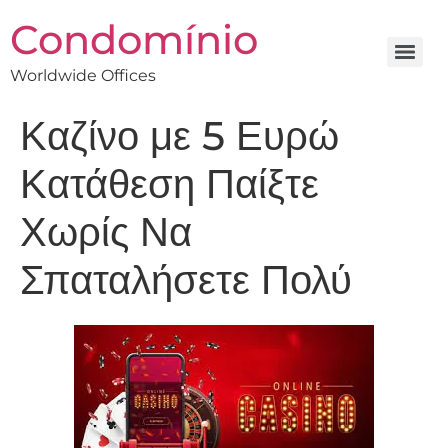
Condomínio
Worldwide Offices
Καζίνο με 5 Ευρώ
Κατάθεση Παίξτε
Χωρίς Να
Σπαταλήσετε Πολύ