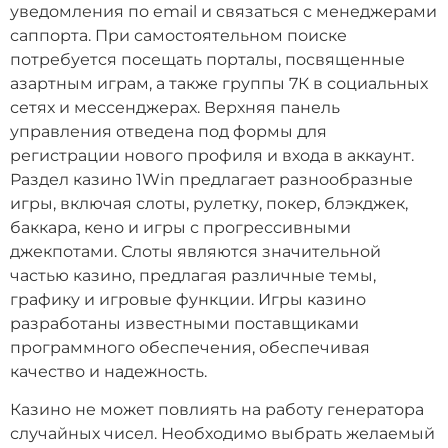
уведомления по email и связаться с менеджерами
саппорта. При самостоятельном поиске
потребуется посещать порталы, посвященные
азартным играм, а также группы 7К в социальных
сетях и мессенджерах. Верхняя панель
управления отведена под формы для
регистрации нового профиля и входа в аккаунт.
Раздел казино 1Win предлагает разнообразные
игры, включая слоты, рулетку, покер, блэкджек,
баккара, кено и игры с прогрессивными
джекпотами. Слоты являются значительной
частью казино, предлагая различные темы,
графику и игровые функции. Игры казино
разработаны известными поставщиками
программного обеспечения, обеспечивая
качество и надежность.
Казино не может повлиять на работу генератора
случайных чисел. Необходимо выбрать желаемый