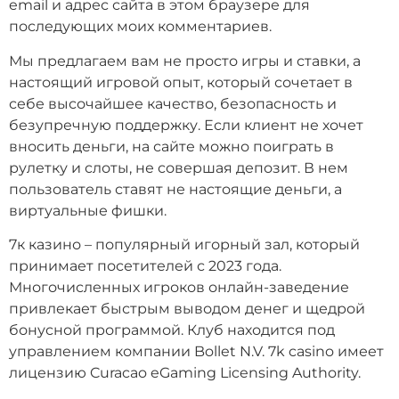
email и адрес сайта в этом браузере для
последующих моих комментариев.
Мы предлагаем вам не просто игры и ставки, а
настоящий игровой опыт, который сочетает в
себе высочайшее качество, безопасность и
безупречную поддержку. Если клиент не хочет
вносить деньги, на сайте можно поиграть в
рулетку и слоты, не совершая депозит. В нем
пользователь ставят не настоящие деньги, а
виртуальные фишки.
7к казино – популярный игорный зал, который
принимает посетителей с 2023 года.
Многочисленных игроков онлайн-заведение
привлекает быстрым выводом денег и щедрой
бонусной программой. Клуб находится под
управлением компании Bollet N.V. 7k casino имеет
лицензию Curacao eGaming Licensing Authority.