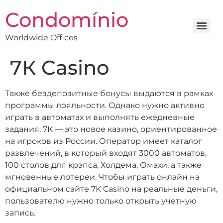
Condomínio
Worldwide Offices
7К Casino
Также бездепозитные бонусы выдаются в рамках
программы лояльности. Однако нужно активно
играть в автоматах и выполнять ежедневные
задания. 7К — это новое казино, ориентированное
на игроков из России. Оператор имеет каталог
развлечений, в который входят 3000 автоматов,
100 столов для крэпса, Холдема, Омахи, а также
мгновенные лотереи. Чтобы играть онлайн на
официальном сайте 7K Casino на реальные деньги,
пользователю нужно только открыть учетную
запись.