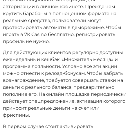
авторизации в личном кабинете. Прежде чем
крутить барабаны в полноценном формате на
реальные средства, пользователи могут
протестировать автоматы в деморежиме. Чтобы
играть в 7К Casino бесплатно, регистрировать
профиль не нужно.
Для действующих клиентов регулярно доступны
еженедельный кешбэк, «Множитель месяца» и
программа лояльности. Условно все эти акции
можно отнести к релоад-бонусам. Чтобы забрать
вознаграждение, требуется совершать ставки на
деньги с реального баланса, предварительно
пополнив его. На онлайн площадке периодически
действует спецпредложение, активация которого
приносит реальные деньги на счет или
фриспины.
В первом случае стоит активировать