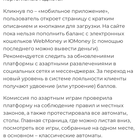
Кликнув по – «мобильное приложение»,
пользователь откроет страницу с кратким
описанием и кнопками для загрузки. На сайте
пока нельзя пополнить баланс с электронных
кошельков WebMoney и ЮMoney (с помощью
последнего можно вывести деньги).
Рекомендуется следить за обновлениями
платформы с азартными развлечениями в
социальных сетях и мессенджерах. За переход на
новый уровень в системе лояльности клиенты
получают удвоение (или утроение) баллов.
Комиссия по азартным играм проверила
платформу на соблюдение правил и местных
законов, а также протестировала все автоматы,
столы. Главная страница, где можно листая вниз,
посмотреть все игры, собранные на одном месте,
в основном – классические автоматы.