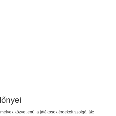
lőnyei
melyek közvetlenül a játékosok érdekeit szolgálják: