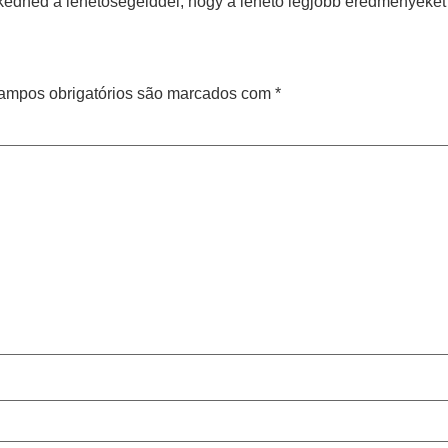
kedned a lehetőségeiddel, hogy a lehető legjobb eredményeket
ampos obrigatórios são marcados com
*