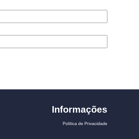
Informações
Política de Privacidade