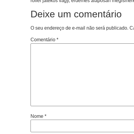
roller játékos vagy, érdemes alaposan megismer
Deixe um comentário
O seu endereço de e-mail não será publicado.
C
Comentário
*
Nome
*