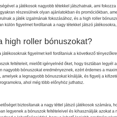
égével a játékosok nagyobb tétekkel játszhatnak, ami fokozza 
ok gyakran részesülnek olyan ajánlatokban és promóciókban, a
rulnak a játék izgalmának fokozásához, és a high roller bónuszo
n külön figyelmet fordítanak a nagy tétekkel játszó játékosokra
 high roller bónuszokat?
átékosoknak figyelmet kell fordítaniuk a következő tényezőkre
zok feltételeit, mielőtt igényelnéd őket, hogy tisztában legyél
an nagyobb bónuszokat eredményeznek, ezért érdemes a maximá
 amelyek a legnagyobb bónuszokat kínálják, és figyelj a kifizet
rogramokra, ahol még több előnyhöz juthatsz.
tőséget biztosítanak a nagy téttel játszó játékosok számára, h
ban legyenek a bónuszok feltételeivel és kihasználják azokat a