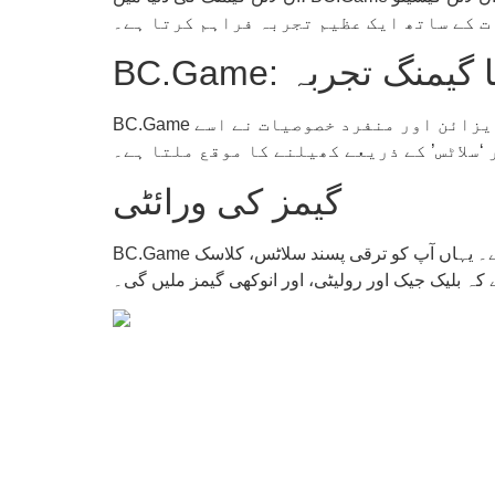
ت کے ساتھ ایک عظیم تجربہ فراہم کرتا ہے۔
: آپ کا گیمنگ تجربہ
BC.Game کا آغاز 2017 میں ہوا اور یہ فوراً ہی آن لائن کیسینو کی دنیا میں ایک شہرت حاصل کر گیا۔ اس کی جدید ڈیزائن اور منفرد خصوصیات نے اسے
 ‘سلاٹس’ کے ذریعے کھیلنے کا موقع ملتا ہے۔
گیمز کی ورائٹی
BC.Game آن لائن کیسینو میں موجود گیمز کی بڑی ورائٹی آپ کو ہر قسم کے کھلاڑیوں کو خوش کرنے کے لئے ڈیزائن کی گئی ہے۔ یہاں آپ کو ترقی پسند سلاٹس، کلاسک
کہ بلیک جیک اور رولیٹی، اور انوکھی گیمز ملیں گی۔