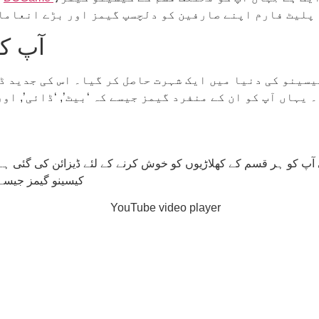
ہ پلیٹ فارم اپنے صارفین کو دلچسپ گیمز اور بڑے انعاما
BC.Game
یہاں آپ کو ان کے منفرد گیمز جیسے کہ ‘بیٹ’, ‘ڈائی’, اور
کیسینو گیمز جیسے 