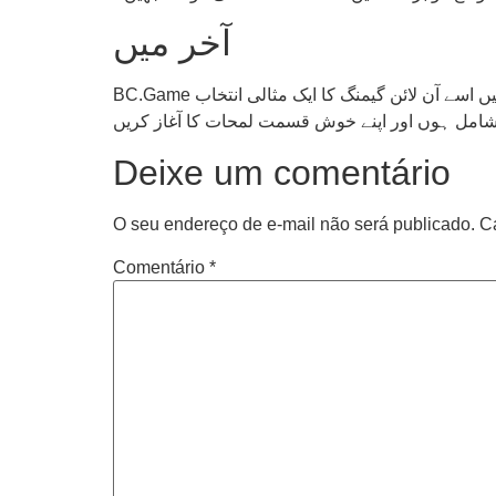
آخر میں
BC.Game آن لائن کیسینو آپ کو ایک تفریحی اور دلچسپ تجربہ فراہم کرتا ہے۔ ماڈرن گرافکس، دلچسپ گیمز، اور بونس کی پیشکشیں اسے آن لائن گیمنگ کا ایک مثالی انتخاب
Deixe um comentário
O seu endereço de e-mail não será publicado.
C
Comentário
*