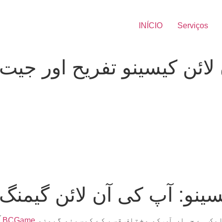
INÍCIO
Serviços
BC.G آن لائن کیسینو تفریح اور ج
لائن کیسینو: آپ کی آن لائن گیم
یک ہے جہاں آپ کو مختلف قسم کے کیسینو گیمز،
آن لائن گیمنگ کی دنیا میں، BC.Game آن لائن کیسینو