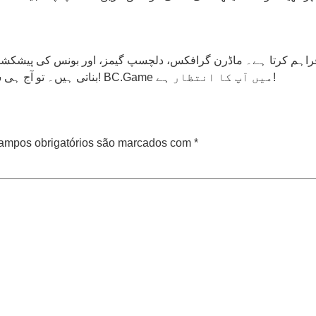
بناتی ہیں۔ تو آج ہی شامل ہوں اور اپنے خوش قسمت لمحات کا آغاز کریں! BC.Game میں آپ کا انتظار ہے!
ampos obrigatórios são marcados com
*