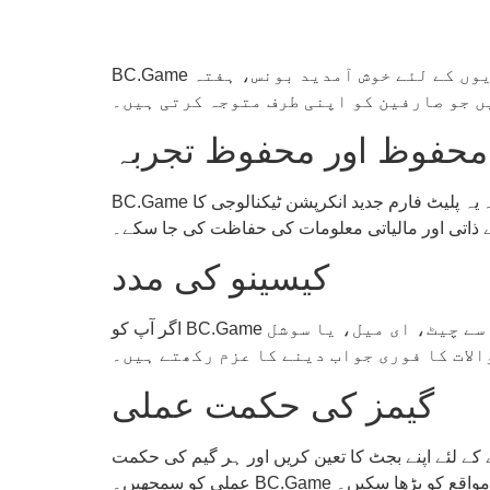
BC.Game اپنی شراکت داری کو بڑھانے کے لئے بہترین بونس اور تشہیری پیشکشیں فراہم کرتا ہے۔ نئے کھلاڑیوں کے لئے خوش آمدید بونس، ہفتہ
ں جو صارفین کو اپنی طرف متوجہ کرتی ہیں۔
محفوظ اور محفوظ تجربہ
BC.Game آن لائن کیسینو میں سیکیورٹی کا خاص خیال رکھا گیا ہے۔ یہاں آپ کی تمام معلومات اور مالی معاملات محفوظ ہیں۔ یہ پلیٹ فارم جدید انکرپشن ٹیکنالوجی کا
ے ذاتی اور مالیاتی معلومات کی حفاظت کی جا سکے۔
کیسینو کی مدد
اگر آپ کو BC.Game پر کھیلتے وقت کوئی مسئلہ درپیش آتا ہے، تو ان کی کسٹمر سپورٹ ٹیم آپ کی مدد کے لئے 24/7 حاضر ہے۔ آپ ان سے چیٹ، ای میل، یا سوشل
لات کا فوری جواب دینے کا عزم رکھتے ہیں۔
گیمز کی حکمت عملی
ے لئے اپنے بجٹ کا تعین کریں اور ہر گیم کی حکمت
ت کے مواقع کو بڑھا سکیں۔