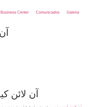
Business Center
Comunicados
Galeria
ame
BC.Game آن 
BCGame آن لائن کیسینو
بہترین پلیٹ فارمز میں سے ا