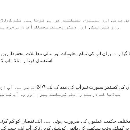
وار کیش بیک، اور دیگر مختلف مختلف آفرز موجود ہی
استعمال کرتا ہے تاکہ آپ ک
میڈیا کے ذریعے رابطہ کرسکتے ہیں، اور وہ آپ کے سوا
 مختلف حکمت عملیوں کی ضرورت ہوتی ہے۔ اپنے نقصان کو کم کرنے ک
عملی کو سمجھیں۔ BC.Game پر کھیلتے وقت سیکھنے کی دائمی کوشش کریں تاکہ آپ اپنے جی