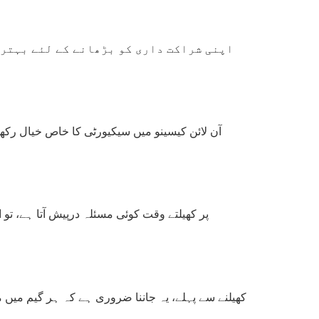
کھیلنے سے پہلے، یہ جاننا ضروری ہے کہ ہر گیم میں