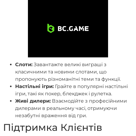
Слоти:
Завантажте великі виграші з
класичними та новими слотами, що
пропонують різноманітні теми та функції.
Настільні ігри:
Грайте в популярні настільні
ігри, такі як покер, блекджек і рулетка.
Живі дилери:
Взаємодійте з професійними
дилерами в реальному часі, отримуючи
незабутні враження від гри.
Підтримка Клієнтів