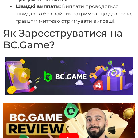
Швидкі виплати:
Виплати проводяться
швидко та без зайвих затримок, що дозволяє
гравцям миттєво отримувати виграші.
Як Зареєструватися на
BC.Game?