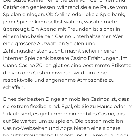
Getränken geniessen, während sie eine Pause vom
Spielen einlegen. Ob Online oder lokale Spielbank,
jeder Spieler kann selbst wählen, was ihn mehr
überzeugt. Ein Abend mit Freunden ist sicher in
einem landbasierten Casino unterhaltsamer. Wer
eine grössere Auswahl an Spielen und
Zahlungsdiensten sucht, macht sicher in einer
Internet Spielbank bessere Casino Erfahrungen. Im
Grand Casino Zürich gibt es eine bestimmte Etikette,
die von den Gästen erwartet wird, um eine
respektvolle und angenehme Atmosphäre zu
schaffen.
Eines der besten Dinge an mobilen Casinos ist, dass
sie extrem flexibel sind. Egal, ob Sie zu Hause oder im
Urlaub sind, es gibt immer ein mobiles Casino, das
auf Sie wartet, um zu spielen. Die besten mobilen
Casino-Webseiten und Apps bieten eine sichere,
benutzerfreundliche Umgebung für Spieler aus der