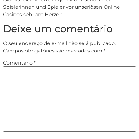
Spielerinnen und Spieler vor unseriösen Online
Casinos sehr am Herzen.
Deixe um comentário
O seu endereço de e-mail não será publicado.
Campos obrigatórios são marcados com
*
Comentário
*