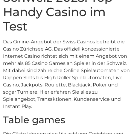
Handy Casino im
Test
Das Online-Angebot der Swiss Casinos betreibt die
Casino Zürichsee AG. Das offiziell konzessionierte
Internet Casino richtet sich mit einem Angebot von
mehr als 85 Casino Games an Spieler in der Schweiz.
Mit dabei sind zahlreiche Online Spielautomaten von
Rappen Slots bis High Roller Spielautomaten, Live
Casino, Jackpots, Roulette, Blackjack, Poker und
sogar Turniere. Hier erfahren Sie alles zu
Spielangebot, Transaktionen, Kundenservice und
Instant Play.
Table games
Die Gäste können eine Vielzahl von Gerichten und