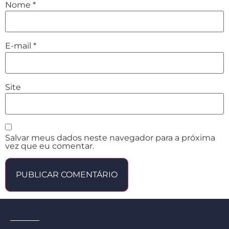
Nome
*
E-mail
*
Site
Salvar meus dados neste navegador para a próxima
vez que eu comentar.