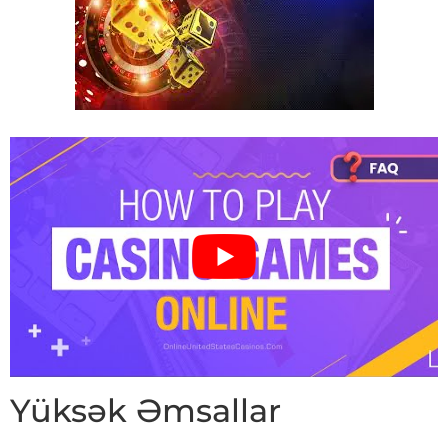
Yüksək Əmsallar