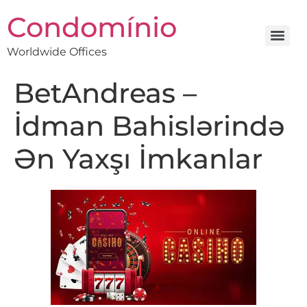
Condomínio
Worldwide Offices
BetAndreas –
İdman Bahislərində
Ən Yaxşı İmkanlar