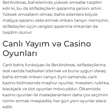
BetAndreas, bahislərində yüksək əmsallar təqdim
edir ki, bu da istifadəçilərin qazanma şansını artırır.
Yüksək əmsalların olması, bahis edənlərə böyük
maliyyə qazancı əldə etmək imkanı tanıyır. Həmçinin,
istifadəçilər üçün vergisiz qazanma imkanları da
təqdim olunur.
Canlı Yayım və Casino
Oyunları
Canlı bahis funksiyası ilə BetAndreas, istifadəçilərinə
real vaxtda hadisələri izləmək və buna uyğun olaraq
bahis etmək imkanı tanıyır. Eyni zamanda, canlı
kazino bölməsində məşhur oyunlar, məsələn, ruletka,
blackjack və slot oyunları mövcuddur. Ölkəmizdə
kazino oyunları ilə maraqlananların daha çox seçimini
təmin etmək məqsədilə, hər gün yeni oyunlar əlavə
edilir.