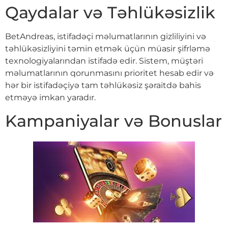
Qaydalar və Təhlükəsizlik
BetAndreas, istifadəçi məlumatlarının gizliliyini və
təhlükəsizliyini təmin etmək üçün müasir şifrləmə
texnologiyalarından istifadə edir. Sistem, müştəri
məlumatlarının qorunmasını prioritet hesab edir və
hər bir istifadəçiyə tam təhlükəsiz şəraitdə bahis
etməyə imkan yaradır.
Kampaniyalar və Bonuslar