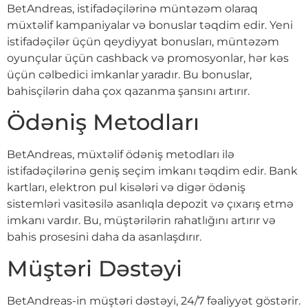
BetAndreas, istifadəçilərinə müntəzəm olaraq
müxtəlif kampaniyalar və bonuslar təqdim edir. Yeni
istifadəçilər üçün qeydiyyat bonusları, müntəzəm
oyunçular üçün cashback və promosyonlar, hər kəs
üçün cəlbedici imkanlar yaradır. Bu bonuslar,
bahisçilərin daha çox qazanma şansını artırır.
Ödəniş Metodları
BetAndreas, müxtəlif ödəniş metodları ilə
istifadəçilərinə geniş seçim imkanı təqdim edir. Bank
kartları, elektron pul kisələri və digər ödəniş
sistemləri vasitəsilə asanlıqla depozit və çıxarış etmə
imkanı vardır. Bu, müştərilərin rahatlığını artırır və
bahis prosesini daha da asanlaşdırır.
Müştəri Dəstəyi
BetAndreas-in müştəri dəstəyi, 24/7 fəaliyyət göstərir.