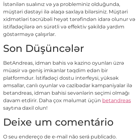
İstənilən sualınız və ya probleminiz olduğunda,
müştəri dəstəyi ilə əlaqə saxlaya bilərsiniz. Müştəri
xidmətləri təcrübəli heyət tərəfindən idarə olunur və
istifadəçilərə ən sürətli və effektiv şəkildə yardım
göstərməyə çalışırlar.
Son Düşüncələr
BetAndreas, idman bahis və kazino oyunları üzrə
müasir və geniş imkanlar təqdim edən bir
platformdur. İstifadəçi dostu interfeysi, yüksək
əmsallar, canlı oyunlar və cazibədar kampaniyalar ilə
betandreas, idman bahisi sevənlərin seçimi olmağı
davam etdirir. Daha çox məlumat üçün
betandreas
saytına daxil olun!
Deixe um comentário
O seu endereço de e-mail não será publicado.