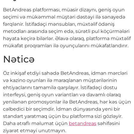
BetAndreas platforması, müasir dizaynı, geniş oyun
seçimi və mükəmməl müştəri dəstəyi ilə sənayedə
fərqlənir. İstifadəçi mənsubları, müxtəlif ödəniş
metodları arasında seçim edə, sürətli pul köçürmələri
həyata keçirə bilərlər. Əlavə olaraq, platforma müxtəlif
mükafat proqramları ilə oyunçularını mükafatlandırır.
Nəticə
Öz inkişaf etdiyi sahədə BetAndreas, idman mərcləri
və kazino oyunları ilə maraqlanan müştərilərinin
ehtiyaclarını tamamilə qarşılayır. İstifadəçi dostu
interfeysi, geniş oyun variantları və davamlı olaraq
yenilənən promosyonlar ilə BetAndreas, hər kəs üçün
cəlbedici bir seçimdir. İdman dünyasında yeni bir
standart yaratmaq üçün bu platforma sizi gözləyir.
Daha ətraflı məlumat üçün
betandreas
səhifəsini
ziyarət etməyi unutmayın.