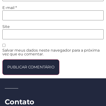
E-mail
*
Site
Salvar meus dados neste navegador para a próxima
vez que eu comentar.
Contato