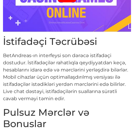
İstifadəçi Təcrübəsi
BetAndreas-ın interfeysi son dərəcə istifadəçi
dostudur. İstifadəçilər rahatlıqla qeydiyyatdan keçə,
hesablarını idarə edə və mərclərini yerləşdirə bilərlər.
Mobil cihazlar üçün optimallaşdırılmış versiyası ilə
istifadəçilər istədikləri yerdən mərclərini edə bilirlər.
Live chat dəstəyi, istifadəçilərin suallarına sürətli
cavab verməyi təmin edir.
Pulsuz Mərclər və
Bonuslar