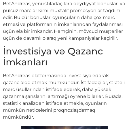
BetAndreas, yeni istifadəçilərə qeydiyyat bonusları və
pulsuz mərclər kimi müxtəlif promosyonlar təqdim
edir. Bu cür bonuslar, oyunçuların daha çox mərc
etməsi və platformanın imkanlarından faydalanması
üçün əla bir imkandır. Həmçinin, mövcud müştərilər
üçün də davamlı olaraq yeni kampaniyalar keçirilir.
İnvestisiya və Qazanc
İmkanları
BetAndreas platformasında investisiya edərək
qazanc əldə etmək mümkündür. İstifadəçilər, strateji
mərc üsullarından istifadə edərək, daha yüksək
qazanma şanslarını artırmağı öyrənə bilərlər. Burada,
statistik analizdən istifadə etməklə, oyunların
mümkün nəticələrini proqnozlaşdırmaq
mümkündür.