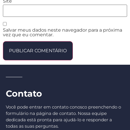
Site
Salvar meus dados neste navegador para a próxima
vez que eu comentar.
Contato
Você pode entrar em contato conosco preenchendo o
formulário na página de contato. Nossa equipe
dedicada está pronta para ajudá-lo e responder a
todas as suas perguntas.