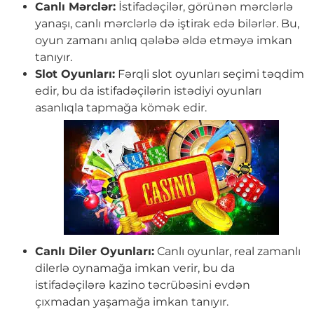
Canlı Mərclər:
İstifadəçilər, görünən mərclərlə
yanaşı, canlı mərclərlə də iştirak edə bilərlər. Bu,
oyun zamanı anlıq qələbə əldə etməyə imkan
tanıyır.
Slot Oyunları:
Fərqli slot oyunları seçimi təqdim
edir, bu da istifadəçilərin istədiyi oyunları
asanlıqla tapmağa kömək edir.
Canlı Diler Oyunları:
Canlı oyunlar, real zamanlı
dilerlə oynamağa imkan verir, bu da
istifadəçilərə kazino təcrübəsini evdən
çıxmadan yaşamağa imkan tanıyır.