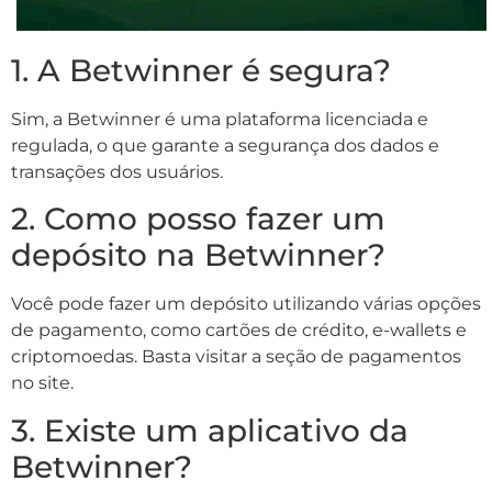
1. A Betwinner é segura?
Sim, a Betwinner é uma plataforma licenciada e
regulada, o que garante a segurança dos dados e
transações dos usuários.
2. Como posso fazer um
depósito na Betwinner?
Você pode fazer um depósito utilizando várias opções
de pagamento, como cartões de crédito, e-wallets e
criptomoedas. Basta visitar a seção de pagamentos
no site.
3. Existe um aplicativo da
Betwinner?