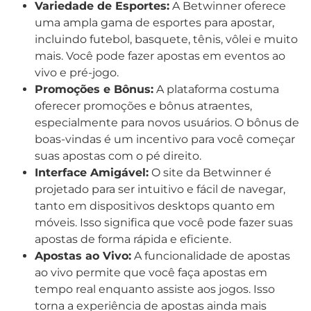
Variedade de Esportes:
A Betwinner oferece
uma ampla gama de esportes para apostar,
incluindo futebol, basquete, tênis, vôlei e muito
mais. Você pode fazer apostas em eventos ao
vivo e pré-jogo.
Promoções e Bônus:
A plataforma costuma
oferecer promoções e bônus atraentes,
especialmente para novos usuários. O bônus de
boas-vindas é um incentivo para você começar
suas apostas com o pé direito.
Interface Amigável:
O site da Betwinner é
projetado para ser intuitivo e fácil de navegar,
tanto em dispositivos desktops quanto em
móveis. Isso significa que você pode fazer suas
apostas de forma rápida e eficiente.
Apostas ao Vivo:
A funcionalidade de apostas
ao vivo permite que você faça apostas em
tempo real enquanto assiste aos jogos. Isso
torna a experiência de apostas ainda mais