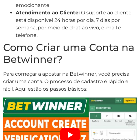
emocionante.
Atendimento ao Cliente:
O suporte ao cliente
está disponível 24 horas por dia, 7 dias por
semana, por meio de chat ao vivo, e-mail e
telefone.
Como Criar uma Conta na
Betwinner?
Para começar a apostar na Betwinner, você precisa
criar uma conta. O processo de cadastro é rápido e
fácil. Aqui estão os passos básicos: