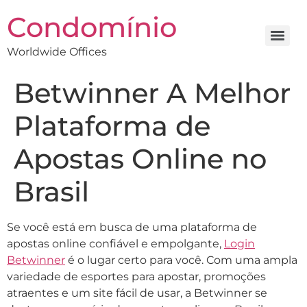
Condomínio
Worldwide Offices
Betwinner A Melhor
Plataforma de
Apostas Online no
Brasil
Se você está em busca de uma plataforma de
apostas online confiável e empolgante,
Login
Betwinner
é o lugar certo para você. Com uma ampla
variedade de esportes para apostar, promoções
atraentes e um site fácil de usar, a Betwinner se