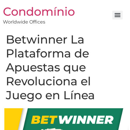
Condomínio
Worldwide Offices
Betwinner La
Plataforma de
Apuestas que
Revoluciona el
Juego en Línea