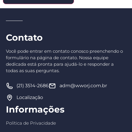
Contato
Você pode entrar em contato conosco preenchendo o
formulário na página de contato. Nossa equipe
dedicada está pronta para ajudá-lo e responder a
todas as suas perguntas.
(21) 3514-2686
adm@wworj.com.br
Localização
Informações
Política de Privacidade