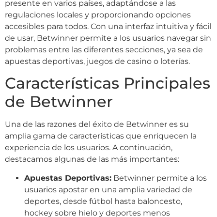
presente en varios países, adaptándose a las
regulaciones locales y proporcionando opciones
accesibles para todos. Con una interfaz intuitiva y fácil
de usar, Betwinner permite a los usuarios navegar sin
problemas entre las diferentes secciones, ya sea de
apuestas deportivas, juegos de casino o loterías.
Características Principales
de Betwinner
Una de las razones del éxito de Betwinner es su
amplia gama de características que enriquecen la
experiencia de los usuarios. A continuación,
destacamos algunas de las más importantes:
Apuestas Deportivas:
Betwinner permite a los
usuarios apostar en una amplia variedad de
deportes, desde fútbol hasta baloncesto,
hockey sobre hielo y deportes menos