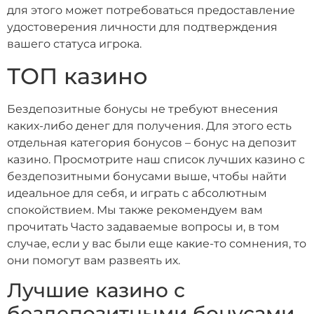
для этого может потребоваться предоставление
удостоверения личности для подтверждения
вашего статуса игрока.
ТОП казино
Бездепозитные бонусы не требуют внесения
каких-либо денег для получения. Для этого есть
отдельная категория бонусов – бонус на депозит
казино. Просмотрите наш список лучших казино с
бездепозитными бонусами выше, чтобы найти
идеальное для себя, и играть с абсолютным
спокойствием. Мы также рекомендуем вам
прочитать Часто задаваемые вопросы и, в том
случае, если у вас были еще какие-то сомнения, то
они помогут вам развеять их.
Лучшие казино с
бездепозитными бонусами