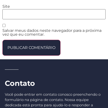
Site
Salvar meus dados neste navegador para a próxima
vez que eu comentar.
Contato
Você pode entrar em contato conosco preenchendo o
formulário na página de contato. Nossa equipe
dedicada está pronta para ajudá-lo e responder a