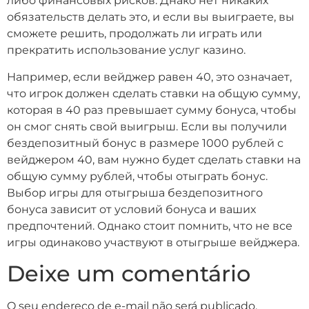
либо финансовых рисков. Днако нет никаких
обязательств делать это, и если вы выиграете, вы
сможете решить, продолжать ли играть или
прекратить использование услуг казино.
Например, если вейджер равен 40, это означает,
что игрок должен сделать ставки на общую сумму,
которая в 40 раз превышает сумму бонуса, чтобы
он смог снять свой выигрыш. Если вы получили
бездепозитный бонус в размере 1000 рублей с
вейджером 40, вам нужно будет сделать ставки на
общую сумму рублей, чтобы отыграть бонус.
Выбор игры для отыгрыша бездепозитного
бонуса зависит от условий бонуса и ваших
предпочтений. Однако стоит помнить, что не все
игры одинаково участвуют в отыгрыше вейджера.
Deixe um comentário
O seu endereço de e-mail não será publicado.