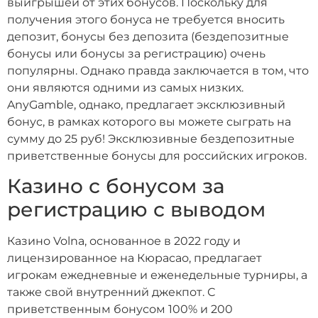
выигрышей от этих бонусов. Поскольку для
получения этого бонуса не требуется вносить
депозит, бонусы без депозита (бездепозитные
бонусы или бонусы за регистрацию) очень
популярны. Однако правда заключается в том, что
они являются одними из самых низких.
AnyGamble, однако, предлагает эксклюзивный
бонус, в рамках которого вы можете сыграть на
сумму до 25 руб! Эксклюзивные бездепозитные
приветственные бонусы для российских игроков.
Казино с бонусом за
регистрацию с выводом
Казино Volna, основанное в 2022 году и
лицензированное на Кюрасао, предлагает
игрокам ежедневные и еженедельные турниры, а
также свой внутренний джекпот. С
приветственным бонусом 100% и 200