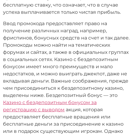
бесплатную ставку, что означает, что в случае
успеха выплачивается только чистая прибыль.
Ввод промокода предоставляет право на
получение различных наград, например,
фриспинов, бонусных средств на счет и так далее.
Промокоды можно найти на тематических
форумах и сайтах, а также в официальных группах
в социальных сетях. Казино с бездепозитным
бонусом имеет много преимуществ и мало
недостатков, и можно выиграть джекпот, даже не
вкладывая деньги. Важные соображения, прежде
чем присоединиться к бездепозитному казино,
выделены ниже. Бездепозитный бонус — это
Казино с бездепозитным бонусом за
регистрацию с выводом
акция, которая
предоставляет бесплатные вращения или
бесплатные деньги за присоединение к казино
или в подарок существующим игрокам. Однако