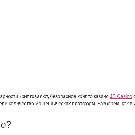
ярности криптовалют, безопасное крипто казино
JB Casino
с
ет и количество мошеннических платформ. Разберем, как вы
но?