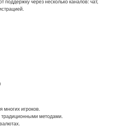
 поддержку через несколько каналов: чат,
истрацией.
о
 многих игроков.
с традиционными методами.
валютах.