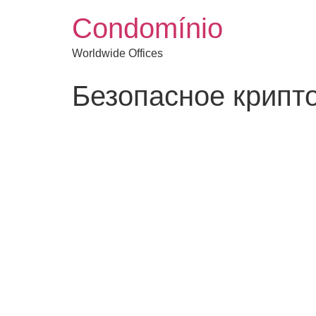
Condomínio
Worldwide Offices
Безопасное крипто