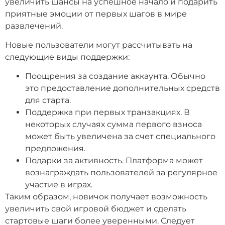
увеличить шансы на успешное начало и подарить
приятные эмоции от первых шагов в мире
развлечений.
Новые пользователи могут рассчитывать на
следующие виды поддержки:
Поощрения за создание аккаунта. Обычно
это предоставление дополнительных средств
для старта.
Поддержка при первых транзакциях. В
некоторых случаях сумма первого взноса
может быть увеличена за счет специального
предложения.
Подарки за активность. Платформа может
вознаграждать пользователей за регулярное
участие в играх.
Таким образом, новичок получает возможность
увеличить свой игровой бюджет и сделать
стартовые шаги более уверенными. Следует