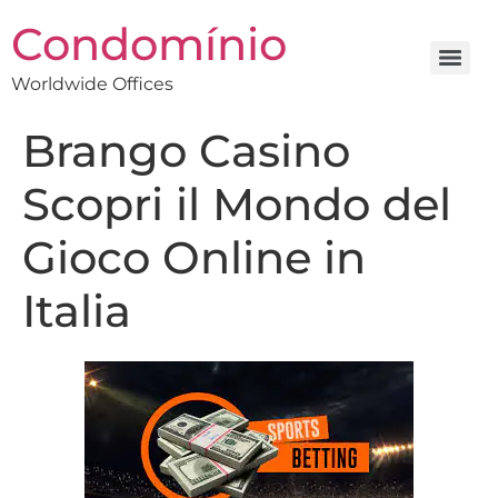
Condomínio
Worldwide Offices
Brango Casino
Scopri il Mondo del
Gioco Online in
Italia