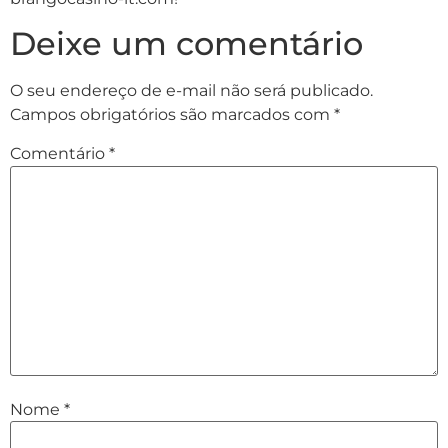
Deixe um comentário
O seu endereço de e-mail não será publicado.
Campos obrigatórios são marcados com
*
Comentário
*
Nome
*