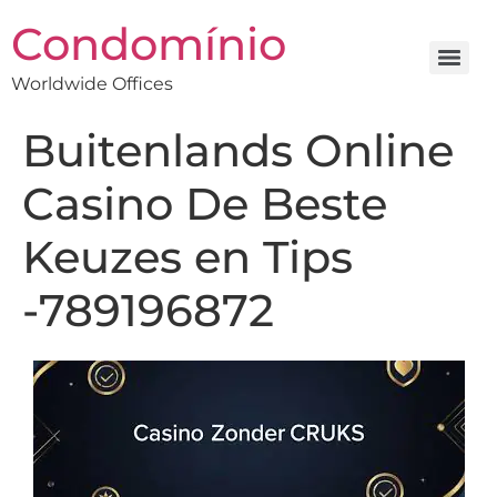
Condomínio
Worldwide Offices
Buitenlands Online
Casino De Beste
Keuzes en Tips
-789196872