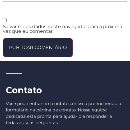
Salvar meus dados neste navegador para a próxima
vez que eu comentar.
Contato
Você pode entrar em contato conosco preenchendo o
formulário na página de contato. Nossa equipe
dedicada está pronta para ajudá-lo e responder a
todas as suas perguntas.