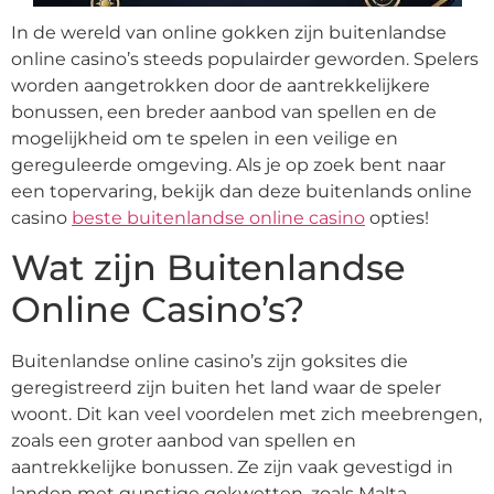
In de wereld van online gokken zijn buitenlandse
online casino’s steeds populairder geworden. Spelers
worden aangetrokken door de aantrekkelijkere
bonussen, een breder aanbod van spellen en de
mogelijkheid om te spelen in een veilige en
gereguleerde omgeving. Als je op zoek bent naar
een topervaring, bekijk dan deze buitenlands online
casino
beste buitenlandse online casino
opties!
Wat zijn Buitenlandse
Online Casino’s?
Buitenlandse online casino’s zijn goksites die
geregistreerd zijn buiten het land waar de speler
woont. Dit kan veel voordelen met zich meebrengen,
zoals een groter aanbod van spellen en
aantrekkelijke bonussen. Ze zijn vaak gevestigd in
landen met gunstige gokwetten, zoals Malta,