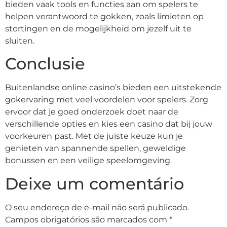
bieden vaak tools en functies aan om spelers te
helpen verantwoord te gokken, zoals limieten op
stortingen en de mogelijkheid om jezelf uit te
sluiten.
Conclusie
Buitenlandse online casino’s bieden een uitstekende
gokervaring met veel voordelen voor spelers. Zorg
ervoor dat je goed onderzoek doet naar de
verschillende opties en kies een casino dat bij jouw
voorkeuren past. Met de juiste keuze kun je
genieten van spannende spellen, geweldige
bonussen en een veilige speelomgeving.
Deixe um comentário
O seu endereço de e-mail não será publicado.
Campos obrigatórios são marcados com
*