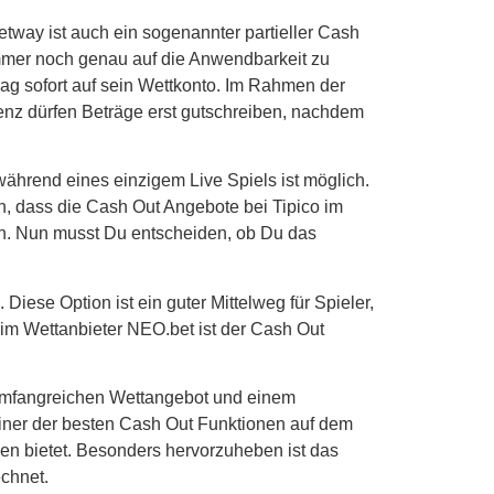
etway ist auch ein sogenannter partieller Cash
immer noch genau auf die Anwendbarkeit zu
g sofort auf sein Wettkonto. Im Rahmen der
zenz dürfen Beträge erst gutschreiben, nachdem
ährend eines einzigem Live Spiels ist möglich.
en, dass die Cash Out Angebote bei Tipico im
en. Nun musst Du entscheiden, ob Du das
iese Option ist ein guter Mittelweg für Spieler,
eim Wettanbieter NEO.bet ist der Cash Out
m umfangreichen Wettangebot und einem
iner der besten Cash Out Funktionen auf dem
gien bietet. Besonders hervorzuheben ist das
echnet.