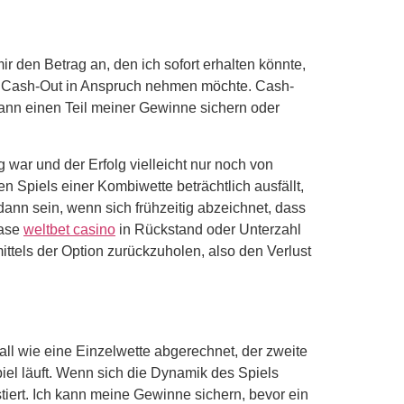
r den Betrag‌ an, den ⁣ich sofort erhalten könnte,
den Cash-Out ⁣in Anspruch nehmen möchte. Cash-
h kann einen Teil meiner Gewinne sichern oder
 war und der Erfolg vielleicht nur noch von
 Spiels einer Kombiwette beträchtlich ausfällt,
 dann sein, wenn sich frühzeitig abzeichnet, dass
hase
weltbet casino
in Rückstand oder Unterzahl
ittels der Option zurückzuholen, also den Verlust
Fall wie eine Einzelwette abgerechnet, der zweite
Spiel läuft. Wenn sich die Dynamik des Spiels
tiert. Ich⁢ kann meine Gewinne⁢ sichern, bevor ein