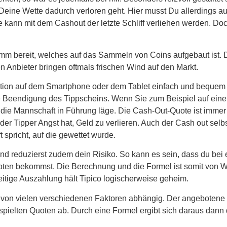
d Deine Wette dadurch verloren geht. Hier musst Du allerdings 
ie kann mit dem Cashout der letzte Schliff verliehen werden. D
mm bereit, welches auf das Sammeln von Coins aufgebaut ist.
 Anbieter bringen oftmals frischen Wind auf den Markt.
nktion auf dem Smartphone oder dem Tablet einfach und beque
itige Beendigung des Tippscheins. Wenn Sie zum Beispiel auf ei
n die Mannschaft in Führung läge. Die Cash-Out-Quote ist immer 
der Tipper Angst hat, Geld zu verlieren. Auch der Cash out selbs
 spricht, auf die gewettet wurde.
 und reduzierst zudem dein Risiko. So kann es sein, dass du bei
ten bekommst. Die Berechnung und die Formel ist somit von We
itige Auszahlung hält Tipico logischerweise geheim.
 von vielen verschiedenen Faktoren abhängig. Der angebotene
spielten Quoten ab. Durch eine Formel ergibt sich daraus dan