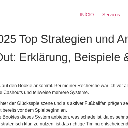
INÍCIO
Serviços
25 Top Strategien und An
t: Erklärung, Beispiele 
 es auf den Bookie ankommt. Bei meiner Recherche war ich vor 
re Cashouts und teilweise mehrere Systeme.
ter der Glücksspielszene und als aktiver Fußballfan prägen sei
t bereits vor dem Spielbeginn an.
le Bookies dieses System anbieten, was schade ist, da es sehr 
trategisch klug zu nutzen, ist das richtige Timing entscheidend