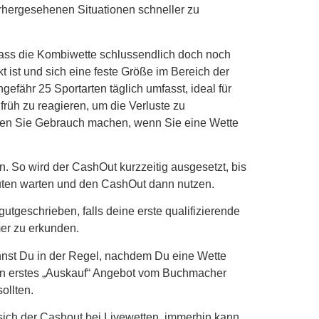
orhergesehenen Situationen schneller‌ zu
odass die Kombiwette schlussendlich doch noch
kt ist und sich eine feste Größe im Bereich der
gefähr 25 Sportarten täglich umfasst, ideal für
 früh zu reagieren, um die Verluste zu
önnen Sie Gebrauch machen, wenn Sie eine Wette
n. So wird der CashOut kurzzeitig ausgesetzt, bis
inuten warten und den CashOut dann nutzen.
gutgeschrieben, falls deine erste qualifizierende
mer zu erkunden.
kennst Du in der Regel, nachdem Du eine Wette
 ein erstes „Auskauf“ Angebot vom Buchmacher
ollten.
 sich der Cashout bei Livewetten, immerhin kann