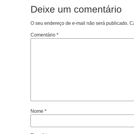
Deixe um comentário
O seu endereço de e-mail não será publicado.
C
Comentário
*
Nome
*