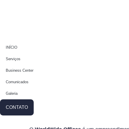
INÍCIO
Serviços
Business Center
Comunicados
Galeria
CONTATO