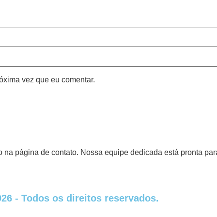
óxima vez que eu comentar.
 na página de contato. Nossa equipe dedicada está pronta para
6 - Todos os direitos reservados.