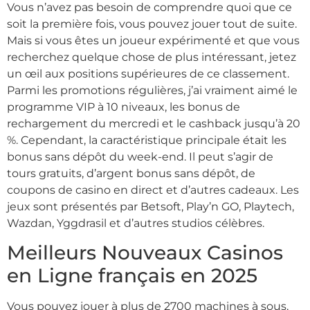
Vous n’avez pas besoin de comprendre quoi que ce
soit la première fois, vous pouvez jouer tout de suite.
Mais si vous êtes un joueur expérimenté et que vous
recherchez quelque chose de plus intéressant, jetez
un œil aux positions supérieures de ce classement.
Parmi les promotions régulières, j’ai vraiment aimé le
programme VIP à 10 niveaux, les bonus de
rechargement du mercredi et le cashback jusqu’à 20
%. Cependant, la caractéristique principale était les
bonus sans dépôt du week-end. Il peut s’agir de
tours gratuits, d’argent bonus sans dépôt, de
coupons de casino en direct et d’autres cadeaux. Les
jeux sont présentés par Betsoft, Play’n GO, Playtech,
Wazdan, Yggdrasil et d’autres studios célèbres.
Meilleurs Nouveaux Casinos
en Ligne français en 2025
Vous pouvez jouer à plus de 2700 machines à sous,