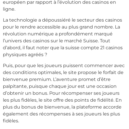
européen par rapport à l’évolution des casinos en
ligne.
La technologie a dépoussiéré le secteur des casinos
pour le rendre accessible au plus grand nombre. La
révolution numérique a profondément marqué
l’univers des casinos sur le marché Suisse. Tout
d’abord, il faut noter que la suisse compte 21 casinos
physiques agréés ?
Puis, pour que les joueurs puissent commencer avec
des conditions optimales, le site propose le forfait de
bienvenue premium. L’aventure promet d’être
palpitante, puisque chaque jour est une occasion
d’obtenir un bonus. Pour récompenser ses joueurs
les plus fidèles, le site offre des points de fidélité. En
plus du bonus de bienvenue, la plateforme accorde
également des récompenses à ses joueurs les plus
fidèles.