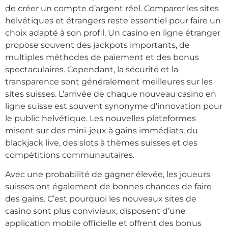
de créer un compte d’argent réel. Comparer les sites
helvétiques et étrangers reste essentiel pour faire un
choix adapté à son profil. Un casino en ligne étranger
propose souvent des jackpots importants, de
multiples méthodes de paiement et des bonus
spectaculaires. Cependant, la sécurité et la
transparence sont généralement meilleures sur les
sites suisses. L’arrivée de chaque nouveau casino en
ligne suisse est souvent synonyme d’innovation pour
le public helvétique. Les nouvelles plateformes
misent sur des mini-jeux à gains immédiats, du
blackjack live, des slots à thèmes suisses et des
compétitions communautaires.
Avec une probabilité de gagner élevée, les joueurs
suisses ont également de bonnes chances de faire
des gains. C’est pourquoi les nouveaux sites de
casino sont plus conviviaux, disposent d’une
application mobile officielle et offrent des bonus