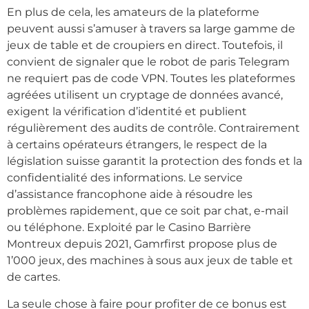
En plus de cela, les amateurs de la plateforme
peuvent aussi s’amuser à travers sa large gamme de
jeux de table et de croupiers en direct. Toutefois, il
convient de signaler que le robot de paris Telegram
ne requiert pas de code VPN. Toutes les plateformes
agréées utilisent un cryptage de données avancé,
exigent la vérification d’identité et publient
régulièrement des audits de contrôle. Contrairement
à certains opérateurs étrangers, le respect de la
législation suisse garantit la protection des fonds et la
confidentialité des informations. Le service
d’assistance francophone aide à résoudre les
problèmes rapidement, que ce soit par chat, e-mail
ou téléphone. Exploité par le Casino Barrière
Montreux depuis 2021, Gamrfirst propose plus de
1’000 jeux, des machines à sous aux jeux de table et
de cartes.
La seule chose à faire pour profiter de ce bonus est