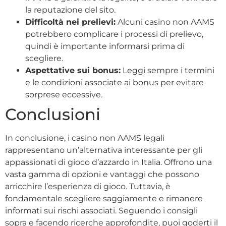
la reputazione del sito.
Difficoltà nei prelievi:
Alcuni casino non AAMS
potrebbero complicare i processi di prelievo,
quindi è importante informarsi prima di
scegliere.
Aspettative sui bonus:
Leggi sempre i termini
e le condizioni associate ai bonus per evitare
sorprese eccessive.
Conclusioni
In conclusione, i casino non AAMS legali
rappresentano un’alternativa interessante per gli
appassionati di gioco d’azzardo in Italia. Offrono una
vasta gamma di opzioni e vantaggi che possono
arricchire l’esperienza di gioco. Tuttavia, è
fondamentale scegliere saggiamente e rimanere
informati sui rischi associati. Seguendo i consigli
sopra e facendo ricerche approfondite, puoi goderti il