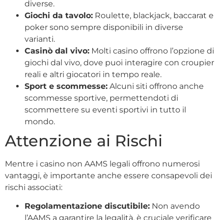
diverse.
Giochi da tavolo:
Roulette, blackjack, baccarat e
poker sono sempre disponibili in diverse
varianti.
Casinò dal vivo:
Molti casino offrono l’opzione di
giochi dal vivo, dove puoi interagire con croupier
reali e altri giocatori in tempo reale.
Sport e scommesse:
Alcuni siti offrono anche
scommesse sportive, permettendoti di
scommettere su eventi sportivi in tutto il
mondo.
Attenzione ai Rischi
Mentre i casino non AAMS legali offrono numerosi
vantaggi, è importante anche essere consapevoli dei
rischi associati:
Regolamentazione discutibile:
Non avendo
l’AAMS a garantire la legalità, è cruciale verificare