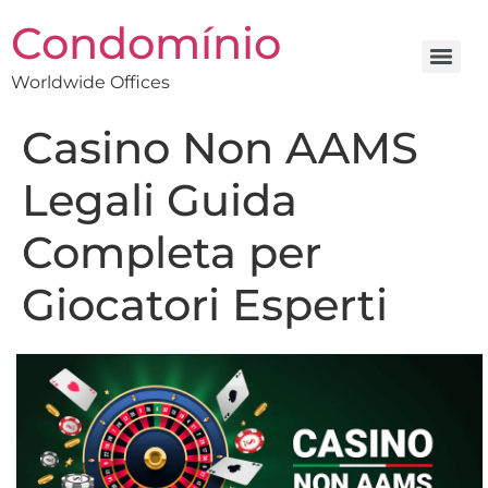
Condomínio
Worldwide Offices
Casino Non AAMS
Legali Guida
Completa per
Giocatori Esperti