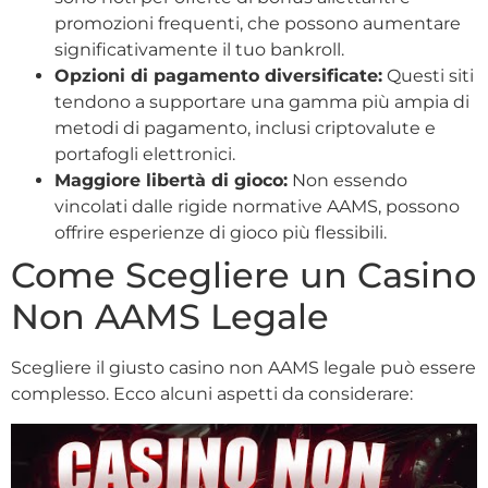
promozioni frequenti, che possono aumentare
significativamente il tuo bankroll.
Opzioni di pagamento diversificate:
Questi siti
tendono a supportare una gamma più ampia di
metodi di pagamento, inclusi criptovalute e
portafogli elettronici.
Maggiore libertà di gioco:
Non essendo
vincolati dalle rigide normative AAMS, possono
offrire esperienze di gioco più flessibili.
Come Scegliere un Casino
Non AAMS Legale
Scegliere il giusto casino non AAMS legale può essere
complesso. Ecco alcuni aspetti da considerare: