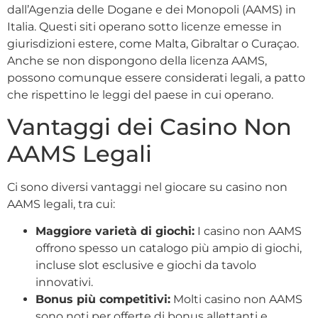
dall’Agenzia delle Dogane e dei Monopoli (AAMS) in
Italia. Questi siti operano sotto licenze emesse in
giurisdizioni estere, come Malta, Gibraltar o Curaçao.
Anche se non dispongono della licenza AAMS,
possono comunque essere considerati legali, a patto
che rispettino le leggi del paese in cui operano.
Vantaggi dei Casino Non
AAMS Legali
Ci sono diversi vantaggi nel giocare su casino non
AAMS legali, tra cui:
Maggiore varietà di giochi:
I casino non AAMS
offrono spesso un catalogo più ampio di giochi,
incluse slot esclusive e giochi da tavolo
innovativi.
Bonus più competitivi:
Molti casino non AAMS
sono noti per offerte di bonus allettanti e