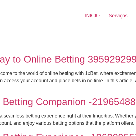
INÍCIO
Serviços
ay to Online Betting 39592929
come to the world of online betting with 1xBet, where exciteme
n access your account and place bets in no time. In this article, 
e Betting Companion -2196548
a seamless betting experience right at their fingertips. Whether
unt, and enjoy various betting options that the platform offers.