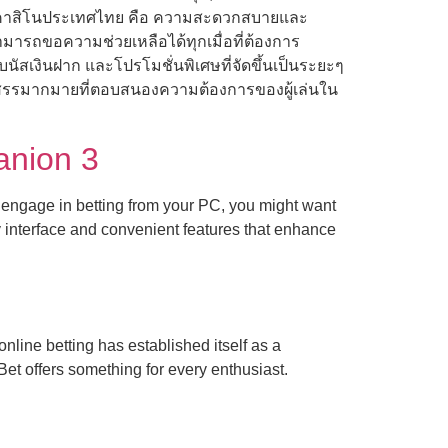
Bet คาสิโนประเทศไทย คือ ความสะดวกสบายและ
ามารถขอความช่วยเหลือได้ทุกเมื่อที่ต้องการ
นัสเงินฝาก และโปรโมชั่นพิเศษที่จัดขึ้นเป็นระยะๆ
อกสรรมากมายที่ตอบสนองความต้องการของผู้เล่นใน
anion 3
o engage in betting from your PC, you might want
interface and convenient features that enhance
nline betting has established itself as a
Bet offers something for every enthusiast.