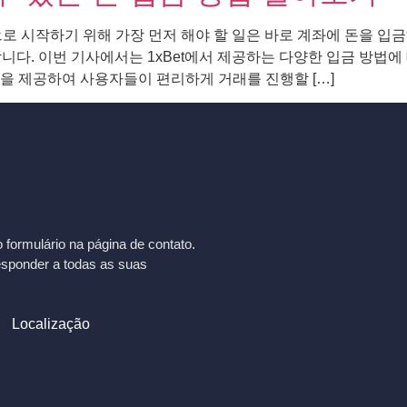
 시작하기 위해 가장 먼저 해야 할 일은 바로 계좌에 돈을 입금하는 
다. 이번 기사에서는 1xBet에서 제공하는 다양한 입금 방법에 대
법을 제공하여 사용자들이 편리하게 거래를 진행할 […]
formulário na página de contato.
esponder a todas as suas
Localização