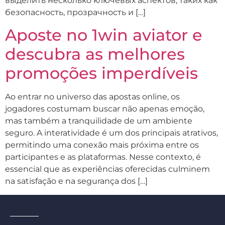
выделить несколько ключевых аспектов, таких как
безопасность, прозрачность и […]
Aposte no 1win aviator e
descubra as melhores
promoções imperdíveis
Ao entrar no universo das apostas online, os
jogadores costumam buscar não apenas emoção,
mas também a tranquilidade de um ambiente
seguro. A interatividade é um dos principais atrativos,
permitindo uma conexão mais próxima entre os
participantes e as plataformas. Nesse contexto, é
essencial que as experiências oferecidas culminem
na satisfação e na segurança dos […]