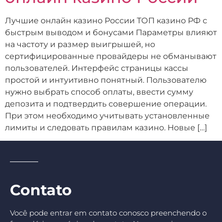
Лучшие онлайн казино России ТОП казино РФ с
быстрым выводом и бонусами Параметры влияют
на частоту и размер выигрышей, но
сертифицированные провайдеры не обманывают
пользователей. Интерфейс страницы кассы
простой и интуитивно понятный. Пользователю
нужно выбрать способ оплаты, ввести сумму
депозита и подтвердить совершение операции.
При этом необходимо учитывать установленные
лимиты и следовать правилам казино. Новые […]
Contato
Você pode entrar em contato conosco preenchendo o