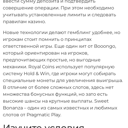
ввести сумму депозита и подтвердить
совершение операции. При этом необходимо
учитывать установленные лимиты и следовать
правилам казино.
Новые технологии делают гемблинг удобнее, но
игрокам стоит помнить о принципах
ответственной игры. Еще один хит от Booongo,
который ориентирован на игроков,
предпочитающих простые, но выгодные
механики. Royal Coins использует популярную
систему Hold & Win, где игроки могут собирать
специальные монеты для увеличения выигрыша.
В отличие от более сложных слотов, здесь нет
множества бонусных функций, но зато есть
высокие шансы на крупные выплаты. Sweet
Bonanza – один из самых известных и любимых
слотов от Pragmatic Play.
Изучите условия