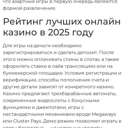
что азартные игры в первую очередь являются
формой развлечения.
Рейтинг лучших онлайн
казино в 2025 году
Для игры на деньги необходимо
зарегистрироваться и сделать депозит. После
этого можно оплачивать спины в слотах, а также
оформлять ставки в лайв трансляциях или на
букмекерской площадке. Условия регистрации и
верификации, способы пополнения счета и
другие детали зависят от конкретного казино.
Казино предлагают трехбарабанные автоматы,
современные видеослоты с бонусными
функциями и джекпотами, игры с
нестандартными механиками вроде Megaways
или Cluster Pays. Демо режим позволяет играть в
слоты бесплатно — на условные кредиты,