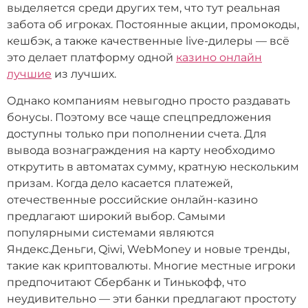
выделяется среди других тем, что тут реальная
забота об игроках. Постоянные акции, промокоды,
кешбэк, а также качественные live-дилеры — всё
это делает платформу одной
казино онлайн
лучшие
из лучших.
Однако компаниям невыгодно просто раздавать
бонусы. Поэтому все чаще спецпредложения
доступны только при пополнении счета. Для
вывода вознаграждения на карту необходимо
открутить в автоматах сумму, кратную нескольким
призам. Когда дело касается платежей,
отечественные российские онлайн-казино
предлагают широкий выбор. Самыми
популярными системами являются
Яндекс.Деньги, Qiwi, WebMoney и новые тренды,
такие как криптовалюты. Многие местные игроки
предпочитают Сбербанк и Тинькофф, что
неудивительно — эти банки предлагают простоту