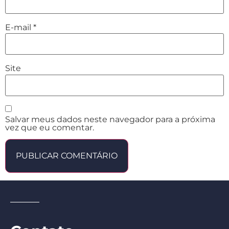
E-mail
*
Site
Salvar meus dados neste navegador para a próxima
vez que eu comentar.