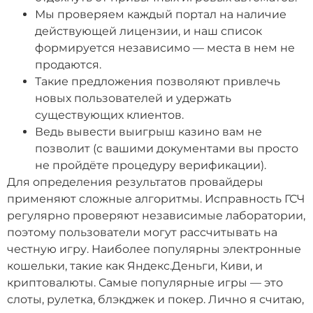
Мы проверяем каждый портал на наличие
действующей лицензии, и наш список
формируется независимо — места в нем не
продаются.
Такие предложения позволяют привлечь
новых пользователей и удержать
существующих клиентов.
Ведь вывести выигрыш казино вам не
позволит (с вашими документами вы просто
не пройдёте процедуру верификации).
Для определения результатов провайдеры
применяют сложные алгоритмы. Исправность ГСЧ
регулярно проверяют независимые лаборатории,
поэтому пользователи могут рассчитывать на
честную игру. Наиболее популярны электронные
кошельки, такие как Яндекс.Деньги, Киви, и
криптовалюты. Самые популярные игры — это
слоты, рулетка, блэкджек и покер. Лично я считаю,