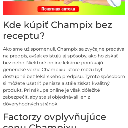
Kde kúpiť Champix bez
receptu?
Ako sme už spomenuli, Champix sa zvyčajne predáva
na predpis, avšak existujú aj spôsoby, ako ho získať
bez neho. Niektoré online lekárne ponúkajú
generické verzie Champixu, ktoré môžu byť
dostupné bez lekárskeho predpisu. Týmto spôsobom
si môžete ušetriť peniaze a stále získať kvalitný
produkt. Pri nákupe online je však dôležité
zabezpečiť, aby ste si objednávali len z
dôveryhodných stránok.
Factorzy ovplyvňujúce
cenu Champixu