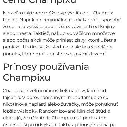
Niekoľko faktorov môže ovplyvniť cenu Champix
tabliet. Napríklad, regionálne rozdiely môžu spôsobiť,
že cena je vyššia alebo nižšia v závislosti od krajiny
alebo mesta. Taktiež, nákup vo väčšom množstve
alebo počas akcií môže priniesť zľavy, ktoré ušetria
peniaze. Uistite sa, že sledujete akcie a špeciálne
ponuky, ktoré môžu prísť s výraznými zľavami.
Prínosy používania
Champixu
Champix je veľmi účinný liek na odvykanie od
fajčenia. V porovnaní s inými metódami, ako sú
nikotínové náplasti alebo žuvačky, môže ponúknuť
lepšie výsledky. Randomizované klinické štúdie
ukazujú, že užívatelia Champixu sú podstatne
úspešnejší pri odvykaní. Taktiež prínosy zdravia po