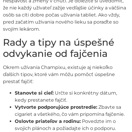
nespavosť a zmeny v chuti. Je dôležité si uvedomiť,
že nie každý užívateľ zažije vedľajšie účinky a väčšina
osôb sa cíti dobre počas užívania tabliet. Ako vždy,
pred začatím užívania nového lieku sa poraďte so
svojím lekárom.
Rady a tipy na úspešné
odvykanie od fajčenia
Okrem užívania Champixu, existuje aj niekoľko
ďalších tipov, ktoré vám môžu pomôcť úspešne
prestať fajčiť:
Stanovte si cieľ:
Určte si konkrétny dátum,
kedy prestanete fajčiť.
Vytvorte podporujúce prostredie:
Zbavte sa
cigariet a všetkého, čo vám pripomína fajčenie.
Oslovte priateľov a rodinu:
Povedzte im o
svojich plánoch a požiadajte ich o podporu.