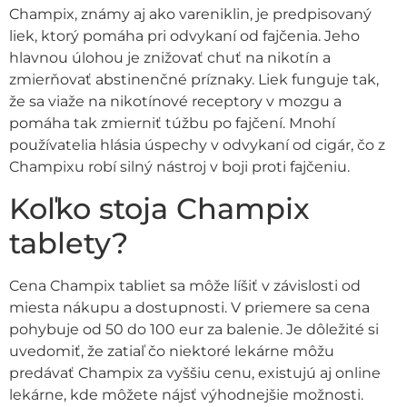
Champix, známy aj ako vareniklin, je predpisovaný
liek, ktorý pomáha pri odvykaní od fajčenia. Jeho
hlavnou úlohou je znižovať chuť na nikotín a
zmierňovať abstinenčné príznaky. Liek funguje tak,
že sa viaže na nikotínové receptory v mozgu a
pomáha tak zmierniť túžbu po fajčení. Mnohí
používatelia hlásia úspechy v odvykaní od cigár, čo z
Champixu robí silný nástroj v boji proti fajčeniu.
Koľko stoja Champix
tablety?
Cena Champix tabliet sa môže líšiť v závislosti od
miesta nákupu a dostupnosti. V priemere sa cena
pohybuje od 50 do 100 eur za balenie. Je dôležité si
uvedomiť, že zatiaľ čo niektoré lekárne môžu
predávať Champix za vyššiu cenu, existujú aj online
lekárne, kde môžete nájsť výhodnejšie možnosti.