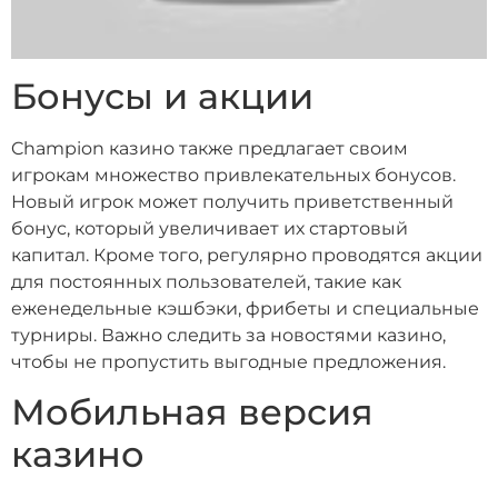
Бонусы и акции
Champion казино также предлагает своим
игрокам множество привлекательных бонусов.
Новый игрок может получить приветственный
бонус, который увеличивает их стартовый
капитал. Кроме того, регулярно проводятся акции
для постоянных пользователей, такие как
еженедельные кэшбэки, фрибеты и специальные
турниры. Важно следить за новостями казино,
чтобы не пропустить выгодные предложения.
Мобильная версия
казино