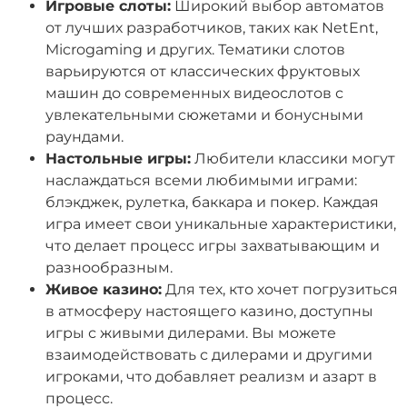
Игровые слоты:
Широкий выбор автоматов
от лучших разработчиков, таких как NetEnt,
Microgaming и других. Тематики слотов
варьируются от классических фруктовых
машин до современных видеослотов с
увлекательными сюжетами и бонусными
раундами.
Настольные игры:
Любители классики могут
наслаждаться всеми любимыми играми:
блэкджек, рулетка, баккара и покер. Каждая
игра имеет свои уникальные характеристики,
что делает процесс игры захватывающим и
разнообразным.
Живое казино:
Для тех, кто хочет погрузиться
в атмосферу настоящего казино, доступны
игры с живыми дилерами. Вы можете
взаимодействовать с дилерами и другими
игроками, что добавляет реализм и азарт в
процесс.