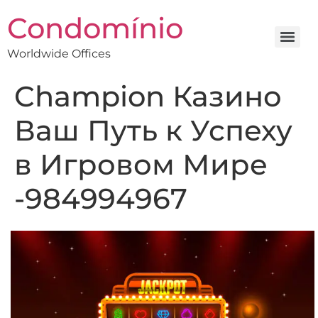
Condomínio
Worldwide Offices
Champion Казино
Ваш Путь к Успеху
в Игровом Мире
-984994967