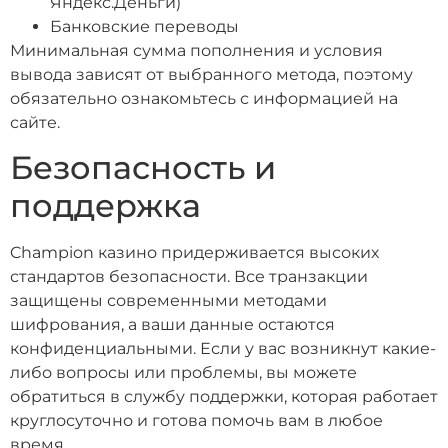
Яндекс.Деньги)
Банковские переводы
Минимальная сумма пополнения и условия
вывода зависят от выбранного метода, поэтому
обязательно ознакомьтесь с информацией на
сайте.
Безопасность и
поддержка
Champion казино придерживается высоких
стандартов безопасности. Все транзакции
защищены современными методами
шифрования, а ваши данные остаются
конфиденциальными. Если у вас возникнут какие-
либо вопросы или проблемы, вы можете
обратиться в службу поддержки, которая работает
круглосуточно и готова помочь вам в любое
время.