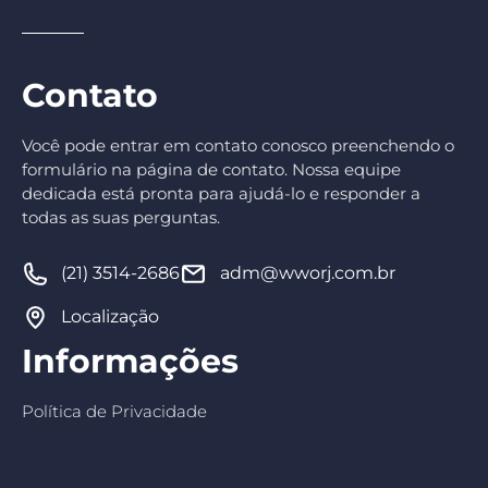
Contato
Você pode entrar em contato conosco preenchendo o
formulário na página de contato. Nossa equipe
dedicada está pronta para ajudá-lo e responder a
todas as suas perguntas.
(21) 3514-2686
adm@wworj.com.br
Localização
Informações
Política de Privacidade