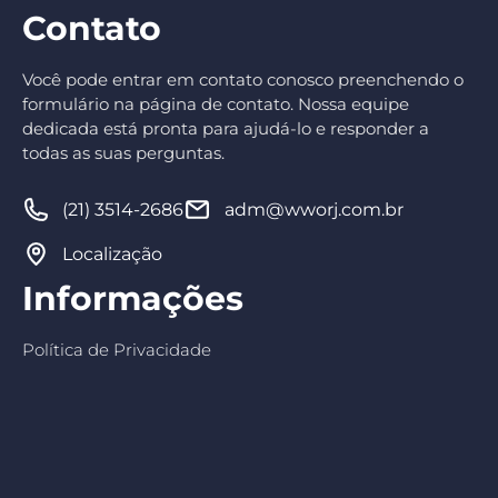
Contato
Você pode entrar em contato conosco preenchendo o
formulário na página de contato. Nossa equipe
dedicada está pronta para ajudá-lo e responder a
todas as suas perguntas.
(21) 3514-2686
adm@wworj.com.br
Localização
Informações
Política de Privacidade