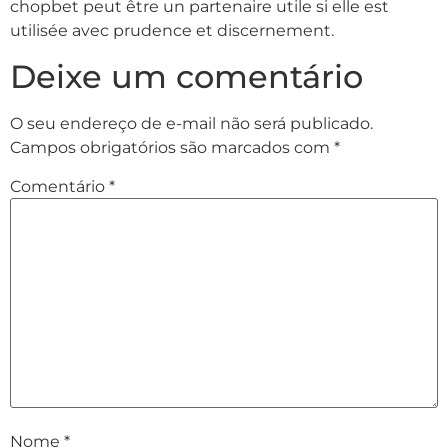
chopbet peut être un partenaire utile si elle est
utilisée avec prudence et discernement.
Deixe um comentário
O seu endereço de e-mail não será publicado.
Campos obrigatórios são marcados com
*
Comentário
*
Nome
*