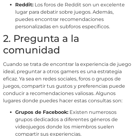
Reddit:
Los foros de Reddit son un excelente
lugar para debatir sobre juegos. Además,
puedes encontrar recomendaciones
personalizadas en subforos específicos.
2. Pregunta a la
comunidad
Cuando se trata de encontrar la experiencia de juego
ideal, preguntar a otros gamers es una estrategia
eficaz. Ya sea en redes sociales, foros o grupos de
juegos, compartir tus gustos y preferencias puede
conducir a recomendaciones valiosas. Algunos
lugares donde puedes hacer estas consultas son:
Grupos de Facebook:
Existen numerosos
grupos dedicados a diferentes géneros de
videojuegos donde los miembros suelen
compartir sus experiencias.