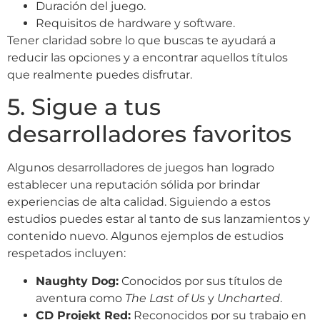
Duración del juego.
Requisitos de hardware y software.
Tener claridad sobre lo que buscas te ayudará a
reducir las opciones y a encontrar aquellos títulos
que realmente puedes disfrutar.
5. Sigue a tus
desarrolladores favoritos
Algunos desarrolladores de juegos han logrado
establecer una reputación sólida por brindar
experiencias de alta calidad. Siguiendo a estos
estudios puedes estar al tanto de sus lanzamientos y
contenido nuevo. Algunos ejemplos de estudios
respetados incluyen:
Naughty Dog:
Conocidos por sus títulos de
aventura como
The Last of Us
y
Uncharted
.
CD Projekt Red:
Reconocidos por su trabajo en