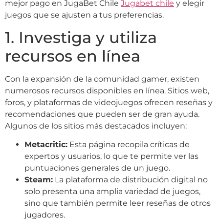
mejor pago en JugaBet Chile
Jugabet chile
y elegir
juegos que se ajusten a tus preferencias.
1. Investiga y utiliza
recursos en línea
Con la expansión de la comunidad gamer, existen
numerosos recursos disponibles en línea. Sitios web,
foros, y plataformas de videojuegos ofrecen reseñas y
recomendaciones que pueden ser de gran ayuda.
Algunos de los sitios más destacados incluyen:
Metacritic:
Esta página recopila críticas de
expertos y usuarios, lo que te permite ver las
puntuaciones generales de un juego.
Steam:
La plataforma de distribución digital no
solo presenta una amplia variedad de juegos,
sino que también permite leer reseñas de otros
jugadores.