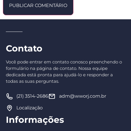
Contato
Você pode entrar em contato conosco preenchendo o
formulário na página de contato. Nossa equipe
dedicada está pronta para ajudá-lo e responder a
todas as suas perguntas.
(21) 3514-2686
adm@wworj.com.br
Localização
Informações