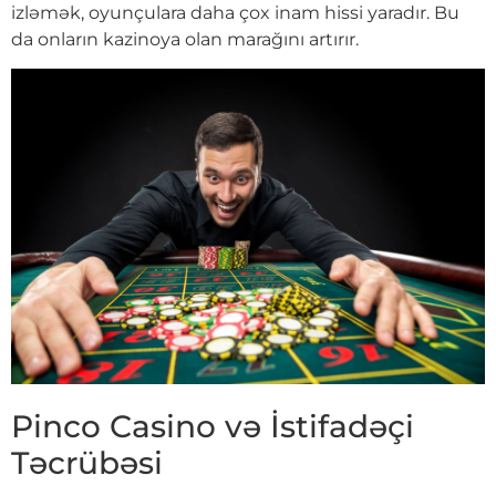
izləmək, oyunçulara daha çox inam hissi yaradır. Bu
da onların kazinoya olan marağını artırır.
Pinco Casino və İstifadəçi
Təcrübəsi