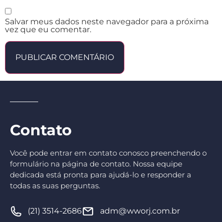
Salvar meus dados neste navegador para a próxima
vez que eu comentar.
Contato
Você pode entrar em contato conosco preenchendo o
formulário na página de contato. Nossa equipe
dedicada está pronta para ajudá-lo e responder a
todas as suas perguntas.
(21) 3514-2686
adm@wworj.com.br