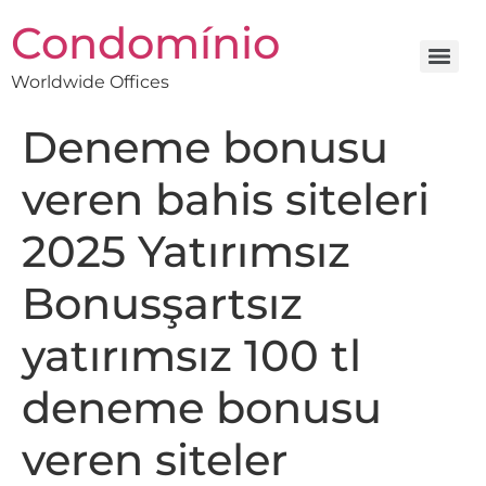
Condomínio
Worldwide Offices
Deneme bonusu
veren bahis siteleri
2025 Yatırımsız
Bonusşartsız
yatırımsız 100 tl
deneme bonusu
veren siteler