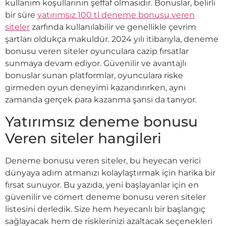
kullanım koşullarının şeffaf olmasıdır. Bonuslar, belirli
bir süre
yatırımsız 100 tl deneme bonusu veren
siteler
zarfında kullanılabilir ve genellikle çevrim
şartları oldukça makuldür. 2024 yılı itibarıyla, deneme
bonusu veren siteler oyunculara cazip fırsatlar
sunmaya devam ediyor. Güvenilir ve avantajlı
bonuslar sunan platformlar, oyunculara riske
girmeden oyun deneyimi kazandırırken, aynı
zamanda gerçek para kazanma şansı da tanıyor.
Yatırımsız deneme bonusu
Veren siteler hangileri
Deneme bonusu veren siteler, bu heyecan verici
dünyaya adım atmanızı kolaylaştırmak için harika bir
fırsat sunuyor. Bu yazıda, yeni başlayanlar için en
güvenilir ve cömert deneme bonusu veren siteler
listesini derledik. Size hem heyecanlı bir başlangıç
sağlayacak hem de risklerinizi azaltacak seçenekleri