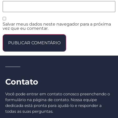
Salvar meus dados neste navegador para a próxima
vez que eu comentar.
Contato
Você pode entrar em contato conosco preenchendo o
formulário na página de contato. Nossa equipe
dedicada está pronta para ajudá-lo e responder a
todas as suas perguntas.