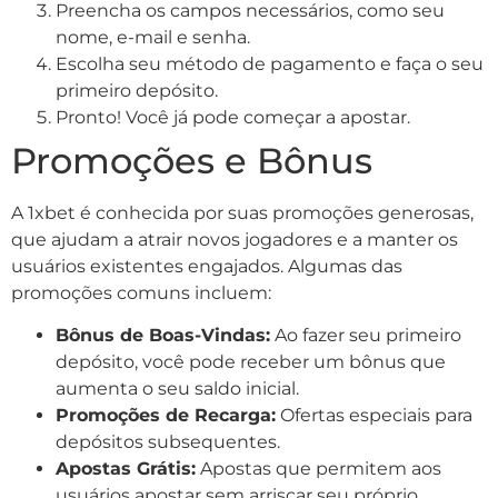
Preencha os campos necessários, como seu
nome, e-mail e senha.
Escolha seu método de pagamento e faça o seu
primeiro depósito.
Pronto! Você já pode começar a apostar.
Promoções e Bônus
A 1xbet é conhecida por suas promoções generosas,
que ajudam a atrair novos jogadores e a manter os
usuários existentes engajados. Algumas das
promoções comuns incluem:
Bônus de Boas-Vindas:
Ao fazer seu primeiro
depósito, você pode receber um bônus que
aumenta o seu saldo inicial.
Promoções de Recarga:
Ofertas especiais para
depósitos subsequentes.
Apostas Grátis:
Apostas que permitem aos
usuários apostar sem arriscar seu próprio