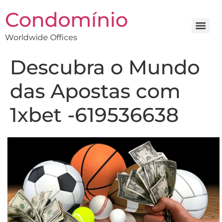
Condomínio
Worldwide Offices
Descubra o Mundo
das Apostas com
1xbet -619536638