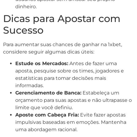
dinheiro.
Dicas para Apostar com
Sucesso
Para aumentar suas chances de ganhar na 1xbet,
considere seguir algumas dicas úteis:
Estude os Mercados:
Antes de fazer uma
aposta, pesquise sobre os times, jogadores e
estatísticas para tomar decisões mais
informadas.
Gerenciamento de Banca:
Estabeleça um
orçamento para suas apostas e não ultrapasse o
limite que você definiu.
Aposte com Cabeça Fria:
Evite fazer apostas
impulsivas baseadas em emoções. Mantenha
uma abordagem racional.