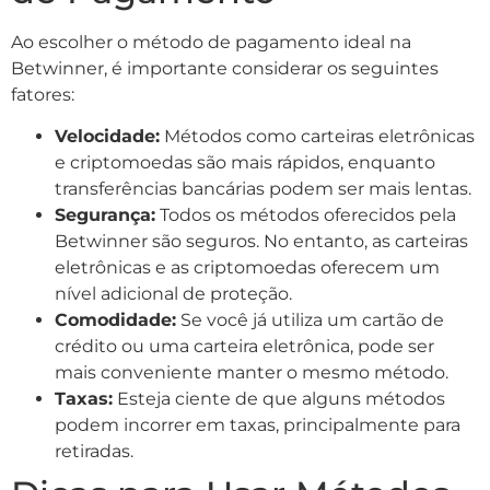
Ao escolher o método de pagamento ideal na
Betwinner, é importante considerar os seguintes
fatores:
Velocidade:
Métodos como carteiras eletrônicas
e criptomoedas são mais rápidos, enquanto
transferências bancárias podem ser mais lentas.
Segurança:
Todos os métodos oferecidos pela
Betwinner são seguros. No entanto, as carteiras
eletrônicas e as criptomoedas oferecem um
nível adicional de proteção.
Comodidade:
Se você já utiliza um cartão de
crédito ou uma carteira eletrônica, pode ser
mais conveniente manter o mesmo método.
Taxas:
Esteja ciente de que alguns métodos
podem incorrer em taxas, principalmente para
retiradas.