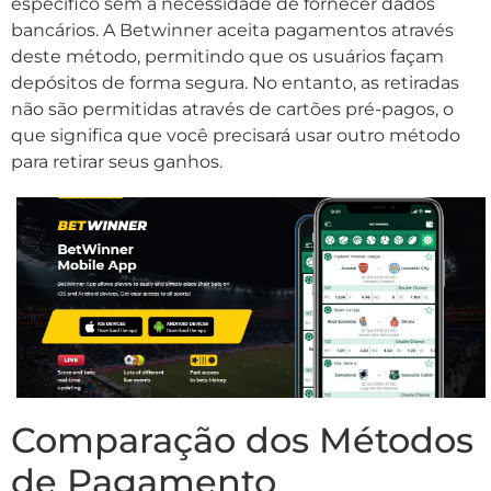
específico sem a necessidade de fornecer dados
bancários. A Betwinner aceita pagamentos através
deste método, permitindo que os usuários façam
depósitos de forma segura. No entanto, as retiradas
não são permitidas através de cartões pré-pagos, o
que significa que você precisará usar outro método
para retirar seus ganhos.
Comparação dos Métodos
de Pagamento