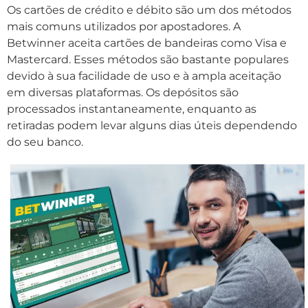
Os cartões de crédito e débito são um dos métodos
mais comuns utilizados por apostadores. A
Betwinner aceita cartões de bandeiras como Visa e
Mastercard. Esses métodos são bastante populares
devido à sua facilidade de uso e à ampla aceitação
em diversas plataformas. Os depósitos são
processados instantaneamente, enquanto as
retiradas podem levar alguns dias úteis dependendo
do seu banco.