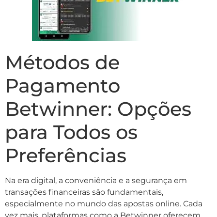
Métodos de
Pagamento
Betwinner: Opções
para Todos os
Preferências
Na era digital, a conveniência e a segurança em
transações financeiras são fundamentais,
especialmente no mundo das apostas online. Cada
vez mais, plataformas como a Betwinner oferecem