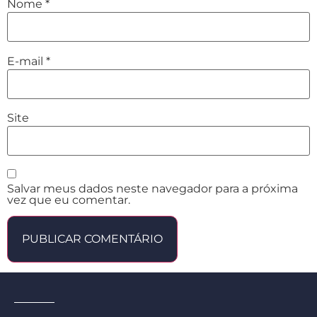
Nome
*
E-mail
*
Site
Salvar meus dados neste navegador para a próxima
vez que eu comentar.