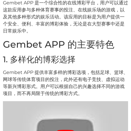
Gembet APP 是一个综合性的在线博彩平台，用户可以通过
这款应用参与多种体育赛事的投注、在线娱乐场的游戏，以
及其他多种形式的娱乐活动。该应用的目标是为用户提供一
个安全、便利、丰富的博彩体验，无论是在大型赛事中还是
日常娱乐中。
Gembet APP 的主要特色
1. 多样化的博彩选择
Gembet APP 提供丰富多样的博彩选项，包括足球、篮球、
网球等传统体育项目的投注，此外还有电子竞技、虚拟运动
等新兴博彩形式。用户可以根据自己的兴趣选择不同的游戏
项目，而不再局限于传统的博彩方式。