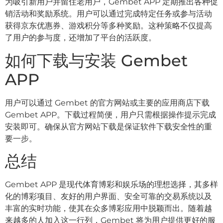
为吸引新用户并留住老用户，Gembet APP 定期推出各种促
销活动和奖励系统。用户可以通过完成特定任务或参与活动
获得京东优惠券、游戏积分等多种奖励。这种策略不仅提高
了用户的参与度，还增加了平台的活跃度。
如何下载与安装 Gembet
APP
用户可以通过 Gembet 的官方网站或主要的应用商店下载
Gembet APP。下载过程简便，用户只需根据操作提示完成
安装即可。确保从官方网站下载是保证软件下载安全性的重
要一步。
总结
Gembet APP 是现代体育博彩和娱乐场的理想选择，其多样
化的博彩项目、友好的用户界面、安全可靠的交易系统以及
丰富的实时功能，使其在众多博彩应用中脱颖而出。随着越
来越多的人加入这一行列，Gembet 将为用户提供更好的服