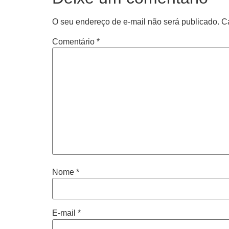
O seu endereço de e-mail não será publicado.
C
Comentário
*
Nome
*
E-mail
*