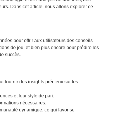
rs. Dans cet article, nous allons explorer ce
ées pour offrir aux utilisateurs des conseils
ions de jeu, et bien plus encore pour prédire les
de succès.
 fournir des insights précieux sur les
nces et leur style de pari.
formations nécessaires.
mmunauté dynamique, ce qui favorise