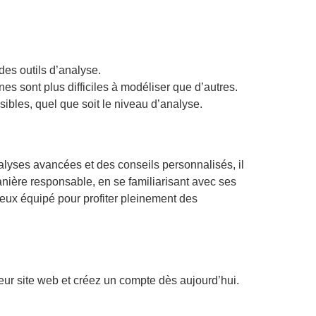
 des outils d’analyse.
nes sont plus difficiles à modéliser que d’autres.
ibles, quel que soit le niveau d’analyse.
alyses avancées et des conseils personnalisés, il
manière responsable, en se familiarisant avec ses
ieux équipé pour profiter pleinement des
leur site web et créez un compte dès aujourd’hui.