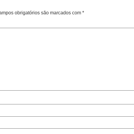
ampos obrigatórios são marcados com
*