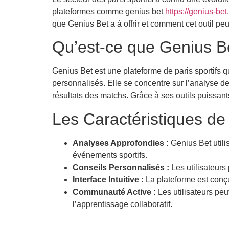
plateformes comme genius bet
https://genius-bet
que Genius Bet a à offrir et comment cet outil peu
Qu’est-ce que Genius B
Genius Bet est une plateforme de paris sportifs 
personnalisés. Elle se concentre sur l’analyse de
résultats des matchs. Grâce à ses outils puissan
Les Caractéristiques de
Analyses Approfondies :
Genius Bet utili
événements sportifs.
Conseils Personnalisés :
Les utilisateurs
Interface Intuitive :
La plateforme est conçue
Communauté Active :
Les utilisateurs pe
l’apprentissage collaboratif.