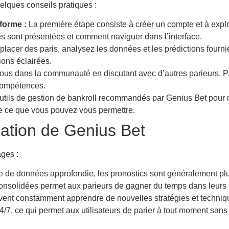
uelques conseils pratiques :
eforme :
La première étape consiste à créer un compte et à explor
sont présentées et comment naviguer dans l’interface.
placer des paris, analysez les données et les prédictions four
ons éclairées.
us dans la communauté en discutant avec d’autres parieurs. Par
 compétences.
outils de gestion de bankroll recommandés par Genius Bet pour m
ue ce que vous pouvez vous permettre.
sation de Genius Bet
ges :
de données approfondie, les pronostics sont généralement plus 
onsolidées permet aux parieurs de gagner du temps dans leurs
uvent constamment apprendre de nouvelles stratégies et techniq
/7, ce qui permet aux utilisateurs de parier à tout moment sans