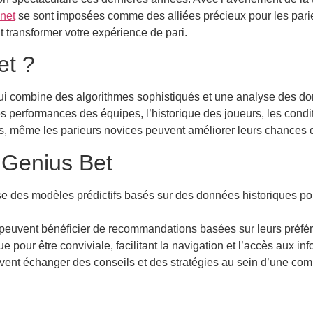
.net
se sont imposées comme des alliées précieux pour les parieu
t transformer votre expérience de pari.
et ?
qui combine des algorithmes sophistiqués et une analyse des donn
s performances des équipes, l’historique des joueurs, les condit
ts, même les parieurs novices peuvent améliorer leurs chances 
 Genius Bet
se des modèles prédictifs basés sur des données historiques pour
 peuvent bénéficier de recommandations basées sur leurs préfére
 pour être conviviale, facilitant la navigation et l’accès aux in
uvent échanger des conseils et des stratégies au sein d’une co