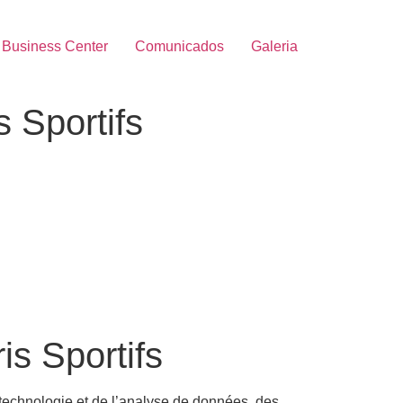
Business Center
Comunicados
Galeria
 Sportifs
is Sportifs
 technologie et de l’analyse de données, des