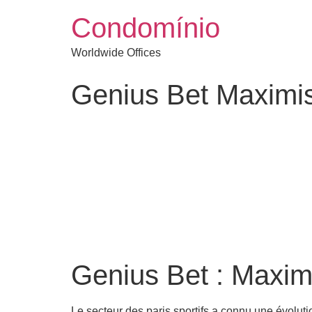
Condomínio
Worldwide Offices
Genius Bet Maximise
Genius Bet : Maximi
Le secteur des paris sportifs a connu une évolut