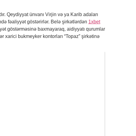
ır. Qeydiyyat ünvanı Virjin və ya Karib adaları
ə fəaliyyət göstərirlər. Belə şirkətlərdən
1xbet
yyət göstərməsinə baxmayaraq, aidiyyatı qurumlar
ər xarici bukmeyker kontorları “Topaz” şirkətinə