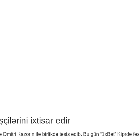
ilərini ixtisar edir
mitri Kazorin ilə birlikdə təsis edib. Bu gün “1xBet” Kiprdə fəal