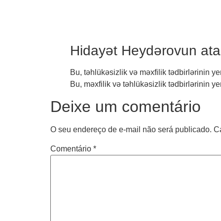
Hidayət Heydərovun atas
Bu, təhlükəsizlik və məxfilik tədbirlərinin y
Bu, məxfilik və təhlükəsizlik tədbirlərinin ye
Deixe um comentário
O seu endereço de e-mail não será publicado.
C
Comentário
*