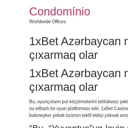
Condomínio
Worldwide Offices
1xBet Azərbaycan 
çıxarmaq olar
1xBet Azərbaycan 
çıxarmaq olar
Bu, oyunçuların pul köçürmələrini təhlükəsiz şəki
nu etibarlı bir oyun platforması edir. 1xBet Casin
bukmeyker şirkəti özünün təklif etdiyi yüksək əmsa