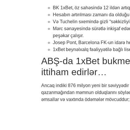
BK 1xBet, öz sahəsində 12 ildən artıq
Hesabın artırılması zamanı da olduğu
Və Tuchelin sxemində gizli “səkkizliy
Mərc sənayesində sürətlə inkişaf edən
peşəkar çalışır.
Josep Pont, Barcelona FK-un idarə he
1xBet beynəlxalq fəaliyyətilə bağlı li
ABŞ-da 1xBet bukmeke
ittiham edirlər…
Ancaq indiki 876 milyon yeni bir səviyyəd
qazanmağından məmnun olduqlarını söylədilə
əmsallar və vaxtında ödəmələr mövcuddur;