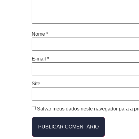
Nome
*
E-mail
*
Site
Salvar meus dados neste navegador para a pr