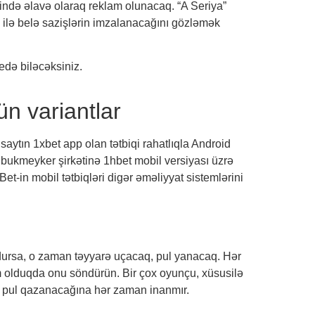
ində əlavə olaraq reklam olunacaq. “A Seriya”
rı ilə belə sazişlərin imzalanacağını gözləmək
edə biləcəksiniz.
ün variantlar
aytın 1xbet app olan tətbiqi rahatlıqla Android
n bukmeyker şirkətinə 1hbet mobil versiyası üzrə
et-in mobil tətbiqləri digər əməliyyat sistemlərini
xdursa, o zaman təyyarə uçacaq, pul yanacaq. Hər
ım olduqda onu söndürün. Bir çox oyunçu, xüsusilə
pul qazanacağına hər zaman inanmır.