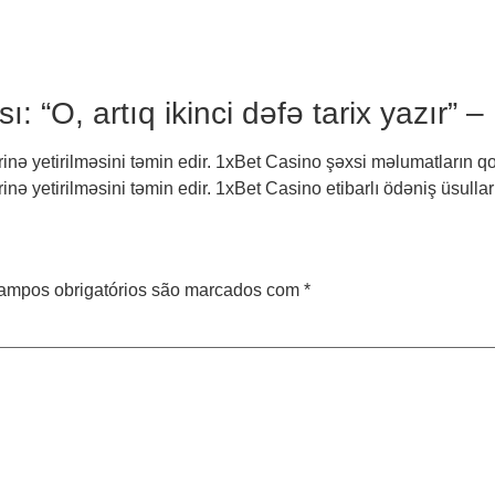
ı: “O, artıq ikinci dəfə tarix yazı
erinə yetirilməsini təmin edir. 1xBet Casino şəxsi məlumatların qo
rinə yetirilməsini təmin edir. 1xBet Casino etibarlı ödəniş üsulları 
ampos obrigatórios são marcados com
*