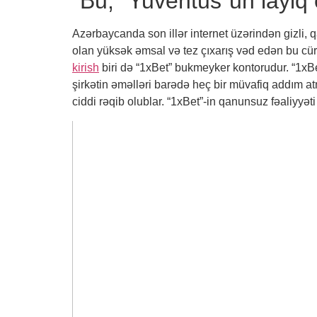
“Bu, “Yuventus”un layiq 
Azərbaycanda son illər internet üzərindən gizli, 
olan yüksək əmsal və tez çıxarış vəd edən bu cür 
kirish
biri də “1xBet” bukmeyker kontorudur. “1xB
şirkətin əməlləri barədə heç bir müvafiq addım atm
ciddi rəqib olublar. “1xBet”-in qanunsuz fəaliyyət