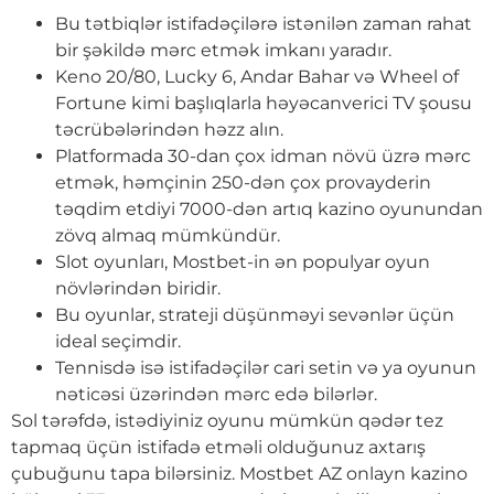
Bu tətbiqlər istifadəçilərə istənilən zaman rahat
bir şəkildə mərc etmək imkanı yaradır.
Keno 20/80, Lucky 6, Andar Bahar və Wheel of
Fortune kimi başlıqlarla həyəcanverici TV şousu
təcrübələrindən həzz alın.
Platformada 30-dan çox idman növü üzrə mərc
etmək, həmçinin 250-dən çox provayderin
təqdim etdiyi 7000-dən artıq kazino oyunundan
zövq almaq mümkündür.
Slot oyunları, Mostbet-in ən populyar oyun
növlərindən biridir.
Bu oyunlar, strateji düşünməyi sevənlər üçün
ideal seçimdir.
Tennisdə isə istifadəçilər cari setin və ya oyunun
nəticəsi üzərindən mərc edə bilərlər.
Sol tərəfdə, istədiyiniz oyunu mümkün qədər tez
tapmaq üçün istifadə etməli olduğunuz axtarış
çubuğunu tapa bilərsiniz. Mostbet AZ onlayn kazino