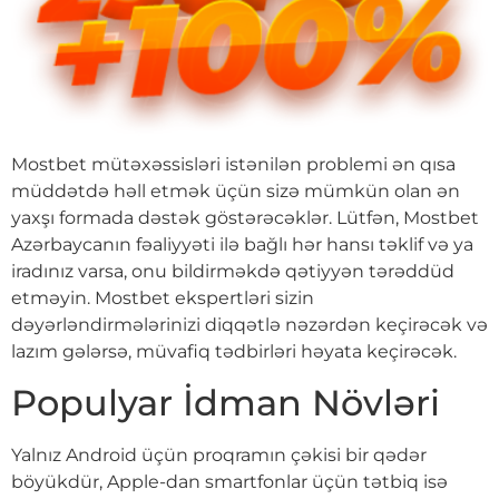
Mostbet mütəxəssisləri istənilən problemi ən qısa
müddətdə həll etmək üçün sizə mümkün olan ən
yaxşı formada dəstək göstərəcəklər. Lütfən, Mostbet
Azərbaycanın fəaliyyəti ilə bağlı hər hansı təklif və ya
iradınız varsa, onu bildirməkdə qətiyyən tərəddüd
etməyin. Mostbet ekspertləri sizin
dəyərləndirmələrinizi diqqətlə nəzərdən keçirəcək və
lazım gələrsə, müvafiq tədbirləri həyata keçirəcək.
Populyar İdman Növləri
Yalnız Android üçün proqramın çəkisi bir qədər
böyükdür, Apple-dan smartfonlar üçün tətbiq isə