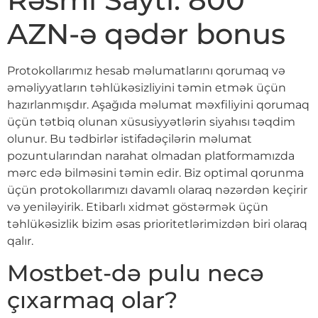
AZN-ə qədər bonus
Protokollarımız hesab məlumatlarını qorumaq və
əməliyyatların təhlükəsizliyini təmin etmək üçün
hazırlanmışdır. Aşağıda məlumat məxfiliyini qorumaq
üçün tətbiq olunan xüsusiyyətlərin siyahısı təqdim
olunur. Bu tədbirlər istifadəçilərin məlumat
pozuntularından narahat olmadan platformamızda
mərc edə bilməsini təmin edir. Biz optimal qorunma
üçün protokollarımızı davamlı olaraq nəzərdən keçirir
və yeniləyirik. Etibarlı xidmət göstərmək üçün
təhlükəsizlik bizim əsas prioritetlərimizdən biri olaraq
qalır.
Mostbet-də pulu necə
çıxarmaq olar?