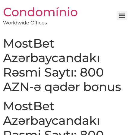
Condomínio
Worldwide Offices
MostBet
Azərbaycandakı
Rəsmi Saytı: 800
AZN-ə qədər bonus
MostBet
Azərbaycandakı
Rəsmi Saytı: 800