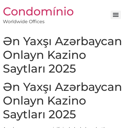
Condomínio
Worldwide Offices
Ən Yaxşı Azərbaycan
Onlayn Kazino
Saytları 2025
Ən Yaxşı Azərbaycan
Onlayn Kazino
Saytları 2025