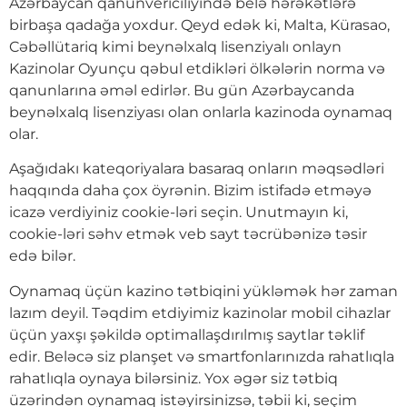
Azərbaycan qanunvericiliyində belə hərəkətlərə
birbaşa qadağa yoxdur. Qeyd edək ki, Malta, Kürasao,
Cəbəllütariq kimi beynəlxalq lisenziyalı onlayn
Kazinolar Oyunçu qəbul etdikləri ölkələrin norma və
qanunlarına əməl edirlər. Bu gün Azərbaycanda
beynəlxalq lisenziyası olan onlarla kazinoda oynamaq
olar.
Aşağıdakı kateqoriyalara basaraq onların məqsədləri
haqqında daha çox öyrənin. Bizim istifadə etməyə
icazə verdiyiniz cookie-ləri seçin. Unutmayın ki,
cookie-ləri səhv etmək veb sayt təcrübənizə təsir
edə bilər.
Oynamaq üçün kazino tətbiqini yükləmək hər zaman
lazım deyil. Təqdim etdiyimiz kazinolar mobil cihazlar
üçün yaxşı şəkildə optimallaşdırılmış saytlar təklif
edir. Beləcə siz planşet və smartfonlarınızda rahatlıqla
rahatlıqla oynaya bilərsiniz. Yox əgər siz tətbiq
üzərindən oynamaq istəyirsinizsə, təbii ki, seçim