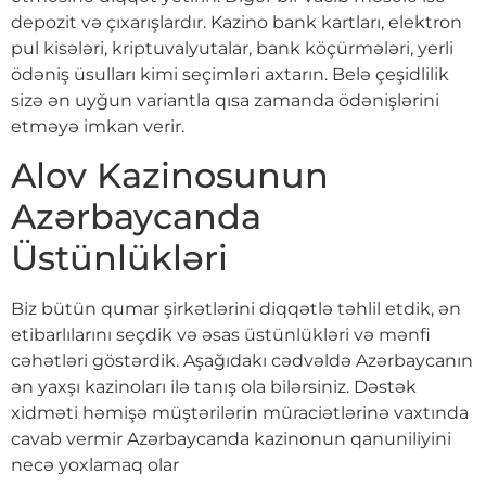
depozit və çıxarışlardır. Kazino bank kartları, elektron
pul kisələri, kriptuvalyutalar, bank köçürmələri, yerli
ödəniş üsulları kimi seçimləri axtarın. Belə çeşidlilik
sizə ən uyğun variantla qısa zamanda ödənişlərini
etməyə imkan verir.
Alov Kazinosunun
Azərbaycanda
Üstünlükləri
Biz bütün qumar şirkətlərini diqqətlə təhlil etdik, ən
etibarlılarını seçdik və əsas üstünlükləri və mənfi
cəhətləri göstərdik. Aşağıdakı cədvəldə Azərbaycanın
ən yaxşı kazinoları ilə tanış ola bilərsiniz. Dəstək
xidməti həmişə müştərilərin müraciətlərinə vaxtında
cavab vermir Azərbaycanda kazinonun qanuniliyini
necə yoxlamaq olar