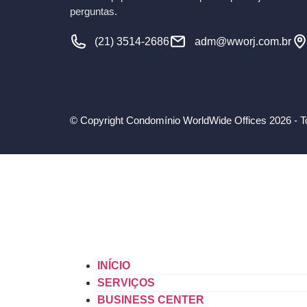
perguntas.
(21) 3514-2686
adm@wworj.com.br
© Copyright Condomínio WorldWide Offices 2026 - To
INÍCIO
SERVIÇOS
BUSINESS CENTER