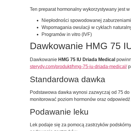
Ten preparat hormonalny wykorzystywany jest w
Niepłodności spowodowanej zaburzeniam
Wspomagania owulacji w cyklach naturaln
Programów in vitro (IVF)
Dawkowanie HMG 75 IU 
Dawkowanie
HMG 75 IU Driada Medical
powinn
sterydy.com/produkt/hmg-75-iu-driada-medical/
p
Standardowa dawka
Podstawowa dawka wynosi zazwyczaj od 75 do 15
monitorować poziom hormonów oraz odpowiedź j
Podawanie leku
Lek podaje się za pomocą zastrzyków podskórny