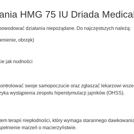
ania HMG 75 IU Driada Medica
powodować działania niepożądane. Do najczęstszych należą:
enienie, obrzęk)
ie jak nudności
kontrolować swoje samopoczucie oraz zgłaszać lekarzowi wszelk
zyka wystąpienia zespołu hiperstymulacji jajników (OHSS).
tem terapii niepłodności, który wymaga starannego dawkowania 
spełnienie marzeń o macierzyństwie.