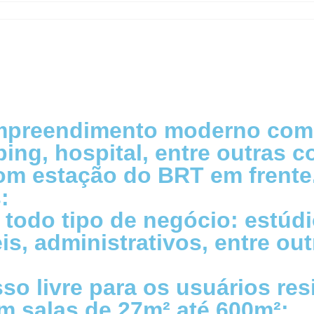
mpreendimento
moderno
com
ing, hospital
, entre outras 
com estação do
BRT
em frente
:
a todo tipo de negócio: estúdi
is, administrativos, entre out
so livre para os usuários res
om salas de 27m² até 600m²;