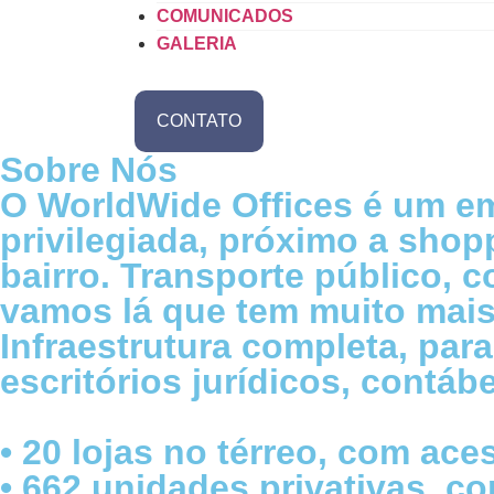
COMUNICADOS
GALERIA
CONTATO
Sobre Nós
O
WorldWide Offices
é um e
privilegiada
, próximo a
shopp
bairro.
Transporte público
, 
vamos lá que tem muito mais
Infraestrutura completa
, par
escritórios jurídicos, contábe
•
20 lojas no térreo
, com aces
•
662 unidades privativas
, c