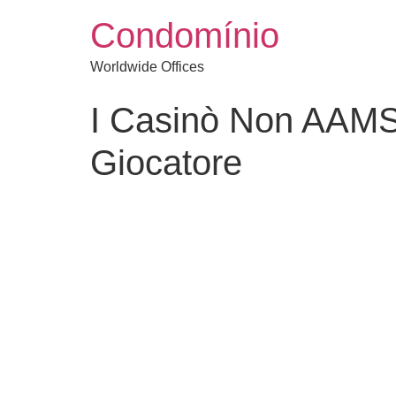
Condomínio
Worldwide Offices
I Casinò Non AAMS 
Giocatore