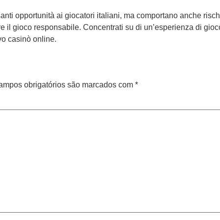
nti opportunità ai giocatori italiani, ma comportano anche rischi 
are il gioco responsabile. Concentrati su di un’esperienza di gioc
vo casinò online.
ampos obrigatórios são marcados com
*