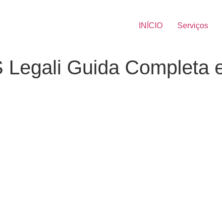
INÍCIO
Serviços
Legali Guida Completa e 