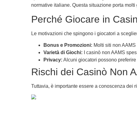
normative italiane. Questa situazione porta molti
Perché Giocare in Cas
Le motivazioni che spingono i giocatori a scegl
Bonus e Promozioni:
Molti siti non AAMS o
Varietà di Giochi:
I casinò non AAMS spesso
Privacy:
Alcuni giocatori possono preferire
Rischi dei Casinò Non
Tuttavia, è importante essere a conoscenza dei ri