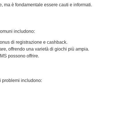
se, ma è fondamentale essere cauti e informati.
comuni includono:
 bonus di registrazione e cashback.
e, offrendo una varietà di giochi più ampia.
AMS possono offrire.
i problemi includono: