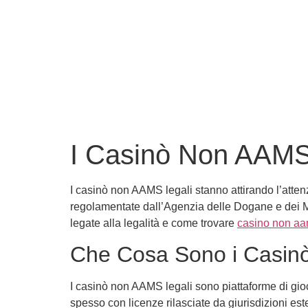
I Casinò Non AAMS
I casinò non AAMS legali stanno attirando l’attenzio
regolamentate dall’Agenzia delle Dogane e dei Mo
legate alla legalità e come trovare
casino non aa
Che Cosa Sono i Casin
I casinò non AAMS legali sono piattaforme di gio
spesso con licenze rilasciate da giurisdizioni est