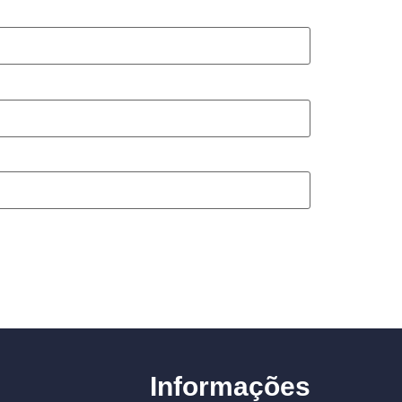
Informações