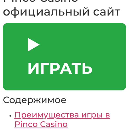
официальный сайт
▶️
ИГРАТЬ
Содержимое
Преимущества игры в
Pinco Casino