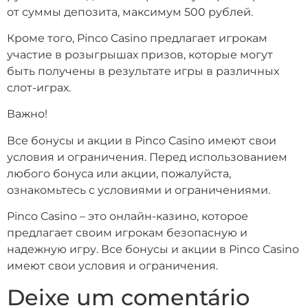
от суммы депозита, максимум 500 рублей.
Кроме того, Pinco Casino предлагает игрокам
участие в розыгрышах призов, которые могут
быть получены в результате игры в различных
слот-играх.
Важно!
Все бонусы и акции в Pinco Casino имеют свои
условия и ограничения. Перед использованием
любого бонуса или акции, пожалуйста,
ознакомьтесь с условиями и ограничениями.
Pinco Casino – это онлайн-казино, которое
предлагает своим игрокам безопасную и
надежную игру. Все бонусы и акции в Pinco Casino
имеют свои условия и ограничения.
Deixe um comentário