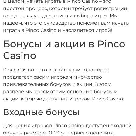
В целом, начать играть в Pinco Casino – это
простой процесс, который требует регистрации,
входа в аккаунт, депозита и выбора игры. Мы
надеем, что это руководство поможет вам начать
играть в Pinco Casino и насладиться игрой!
Бонусы и акции в Pinco
Casino
Pinco Casino – это онлайн-казино, которое
предлагает своим игрокам множество
привлекательных бонусов и акций. В этом
разделе мы рассмотрим основные бонусы и
акции, которые доступны игрокам Pinco Casino.
Входные бонусы
Для новых игроков Pinco Casino доступен входной
бонус в размере 100% от первого депозита,