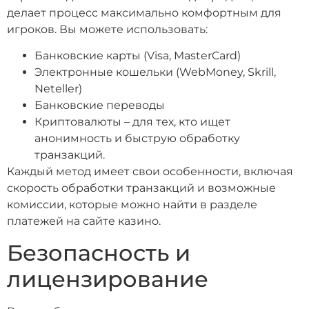
делает процесс максимально комфортным для
игроков. Вы можете использовать:
Банковские карты (Visa, MasterCard)
Электронные кошельки (WebMoney, Skrill,
Neteller)
Банковские переводы
Криптовалюты – для тех, кто ищет
анонимность и быструю обработку
транзакций.
Каждый метод имеет свои особенности, включая
скорость обработки транзакций и возможные
комиссии, которые можно найти в разделе
платежей на сайте казино.
Безопасность и
лицензирование