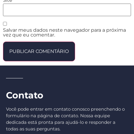
Site
Salvar meus dados neste navegador para a próxima
vez que eu comentar.
Contato
Você pode entrar em contato conosco preenchendo o
formulário na página de contato. Nossa equipe
dedicada está pronta para ajudá-lo e responder a
todas as suas perguntas.