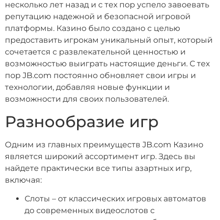
несколько лет назад и с тех пор успело завоевать
репутацию надежной и безопасной игровой
платформы. Казино было создано с целью
предоставить игрокам уникальный опыт, который
сочетается с развлекательной ценностью и
возможностью выиграть настоящие деньги. С тех
пор JB.com постоянно обновляет свои игры и
технологии, добавляя новые функции и
возможности для своих пользователей.
Разнообразие игр
Одним из главных преимуществ JB.com Казино
является широкий ассортимент игр. Здесь вы
найдете практически все типы азартных игр,
включая:
Слоты – от классических игровых автоматов
до современных видеослотов с