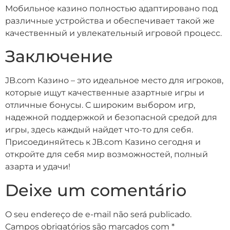
Мобильное казино полностью адаптировано под
различные устройства и обеспечивает такой же
качественный и увлекательный игровой процесс.
Заключение
JB.com Казино – это идеальное место для игроков,
которые ищут качественные азартные игры и
отличные бонусы. С широким выбором игр,
надежной поддержкой и безопасной средой для
игры, здесь каждый найдет что-то для себя.
Присоединяйтесь к JB.com Казино сегодня и
откройте для себя мир возможностей, полный
азарта и удачи!
Deixe um comentário
O seu endereço de e-mail não será publicado.
Campos obrigatórios são marcados com
*